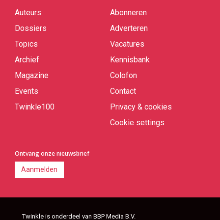
Auteurs
Abonneren
Quick
links
Dossiers
Adverteren
Topics
Vacatures
Archief
Kennisbank
Magazine
Colofon
Events
Contact
Twinkle100
Privacy & cookies
Cookie settings
Ontvang onze nieuwsbrief
Aanmelden
Twinkle is onderdeel van BBP Media B.V.