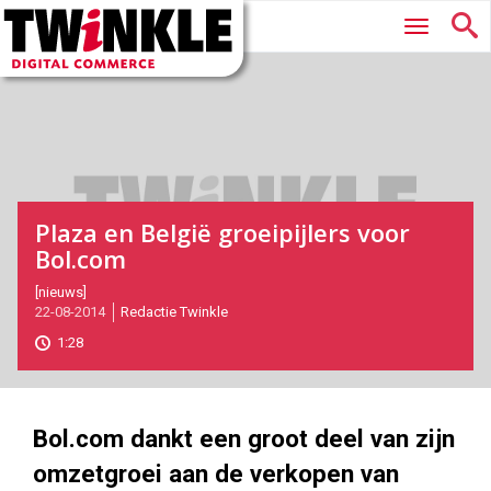
Twinkle
Hoofdmenu
|
Digital
Commerce
Plaza en België groeipijlers voor
Bol.com
2014-
[nieuws]
22-08-2014
Redactie Twinkle
08-
22T14:05:00
1:28
2017-
05-
27
180
101
Bol.com dankt een groot deel van zijn
omzetgroei aan de verkopen van