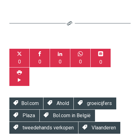
0
0
0
0
0
Bol.com
Ahold
groeicijfers
Plaza
Bol.com in België
tweedehands verkopen
Vlaanderen