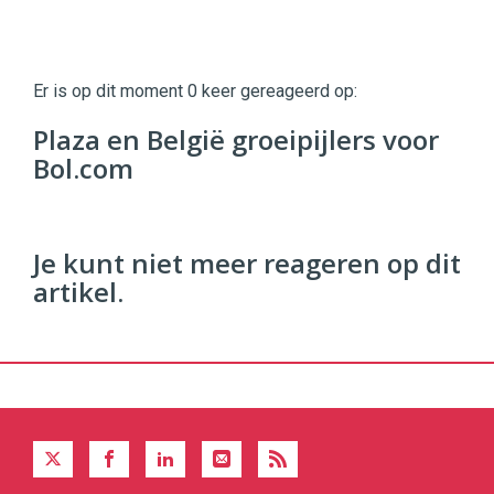
Twinkle
Twinkle
|
Er is op dit moment 0 keer gereageerd op:
Digital
Commerce
https://twinklemagazine.nl
Plaza en België groeipijlers voor
Bol.com
96
54
Je kunt niet meer reageren op dit
artikel.