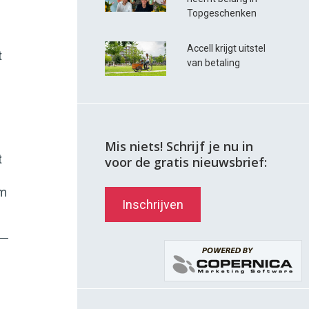
Topgeschenken
Accell krijgt uitstel
t
van betaling
Mis niets! Schrijf je nu in
t
voor de gratis nieuwsbrief:
om
Inschrijven