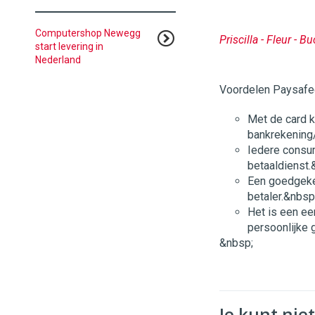
Computershop Newegg
Priscilla - Fleur - B
start levering in
Nederland
Voordelen Paysafe
Met de card 
bankrekening/
Iedere consu
betaaldienst.
Een goedgekeu
betaler.&nbsp
Het is een e
persoonlijke 
&nbsp;
Je kunt niet