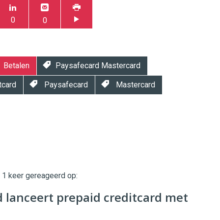
0
0
Betalen
Paysafecard Mastercard
tcard
Paysafecard
Mastercard
t 1 keer gereageerd op:
twinklemagazine.nl
 lanceert prepaid creditcard met