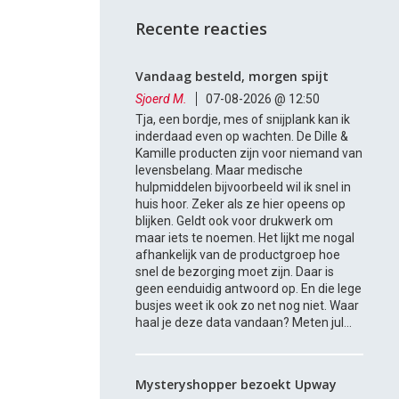
Recente reacties
Vandaag besteld, morgen spijt
Sjoerd M.
07-08-2026 @ 12:50
Tja, een bordje, mes of snijplank kan ik
inderdaad even op wachten. De Dille &
Kamille producten zijn voor niemand van
levensbelang. Maar medische
hulpmiddelen bijvoorbeeld wil ik snel in
huis hoor. Zeker als ze hier opeens op
blijken. Geldt ook voor drukwerk om
maar iets te noemen. Het lijkt me nogal
afhankelijk van de productgroep hoe
snel de bezorging moet zijn. Daar is
geen eenduidig antwoord op. En die lege
busjes weet ik ook zo net nog niet. Waar
haal je deze data vandaan? Meten jul...
Mysteryshopper bezoekt Upway