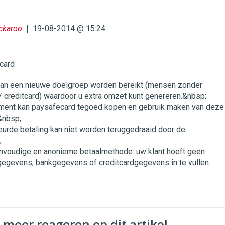
uckaroo
19-08-2014 @ 15:24
card
kan een nieuwe doelgroep worden bereikt (mensen zonder
 creditcard) waardoor u extra omzet kunt genereren.&nbsp;
ment kan paysafecard tegoed kopen en gebruik maken van deze
&nbsp;
rde betaling kan niet worden teruggedraaid door de
;
envoudige en anonieme betaalmethode: uw klant hoeft geen
gegevens, bankgegevens of creditcardgegevens in te vullen.
 meer reageren op dit artikel.