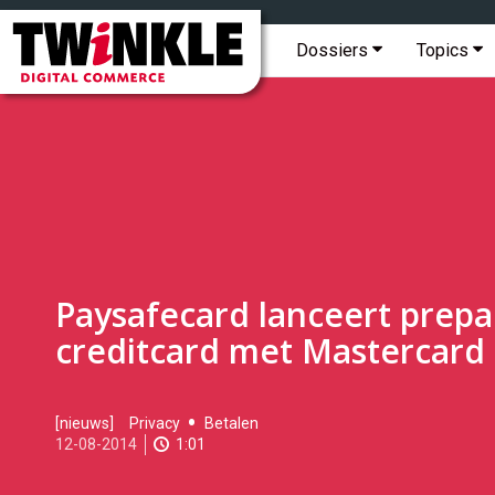
Topmenu
Twinkle
|
Hoofdmenu
Dossiers
Topics
Digital
Commerce
Paysafecard lanceert prepa
creditcard met Mastercard
2014-
[nieuws]
Privacy
Betalen
08-
12-08-2014
1:01
12T15:18:00
2017-