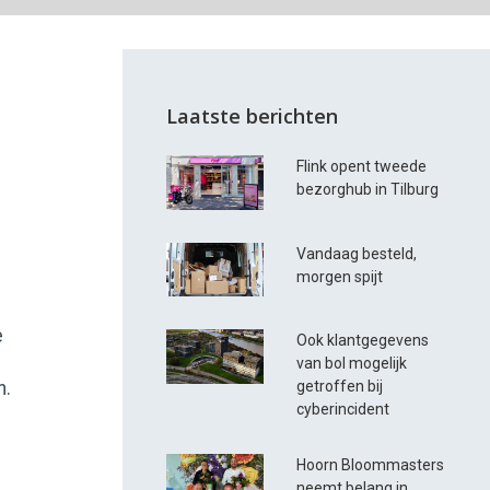
Laatste berichten
e
Flink opent tweede
bezorghub in Tilburg
Vandaag besteld,
morgen spijt
e
Ook klantgegevens
van bol mogelijk
n.
getroffen bij
cyberincident
Hoorn Bloommasters
neemt belang in