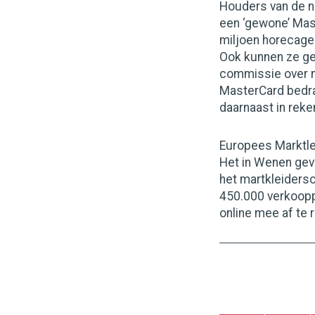
Houders van de ni
een ‘gewone’ Mas
miljoen horecage
Ook kunnen ze gel
commissie over m
MasterCard bedrag
daarnaast in reke
Europees Marktle
Het in Wenen gev
het martkleiders
450.000 verkoop
online mee af te 