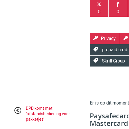
0
0
Privacy
prepaid credi
Skrill Group
Twinkle
Twinkle
|
Digital
Er is op dit momen
Commerce
https://
DPD komt met
Paysafecard
‘afstandsbediening voor
pakketjes’
96
54
Mastercard