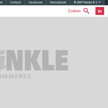
en
Contact
Vacatures
Kennisbank
© BBP Media B.V.
Zoeken
Nieuwsb