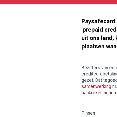
05-
27
180
101
Paysafecard 
'prepaid cred
uit ons land
plaatsen waa
Bezitters van ee
creditcardbetali
gezet. Dat tegoed
samenwerking
ma
bankrekeningnumm
Pinnen