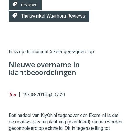
reviews
Thuiswinkel Waarborg Reviews
Twinkle
Twinkle
|
Er is op dit moment 5 keer gereageerd op:
Digital
Commerce
https://twinklemagazine.nl
Nieuwe overname in
klantbeoordelingen
96
54
Ton
19-08-2014 @ 07:20
Een nadeel van KiyOh.nl tegenover een Ekomi.nl is dat
de reviews pas na plaatsing (eventueel) kunnen worden
gecontroleerd op echtheid. Dit in tegenstelling tot