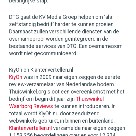
belangrijke stap.’
DTG gaat de KV Media Groep helpen om ‘als
zelfstandig bedrijf’ harder te kunnen groeien.
Daarnaast zullen verschillende diensten van de
overnameprooi worden geïntegreerd in de
bestaande services van DTG. Een overnamesom
wordt niet gecommuniceerd.
KiyOh en Klantenvertellen.nl
KiyOh
was in 2009 naar eigen zeggen de eerste
review-verzamelaar van Nederlandse bodem.
Thuiswinkel.org sloot een overeenkomst met het
bedrijf om begin dit jaar zijn
Thuiswinkel
Waarborg Reviews
te kunnen introduceren. In
totaal wordt KiyOh nu door zesduizend
webwinkels gebruikt, in binnen en buitenland.
Klantenvertellen.nl
verzamelde naar eigen zeggen
1.153.256 beoordelingen over en voor 12.374