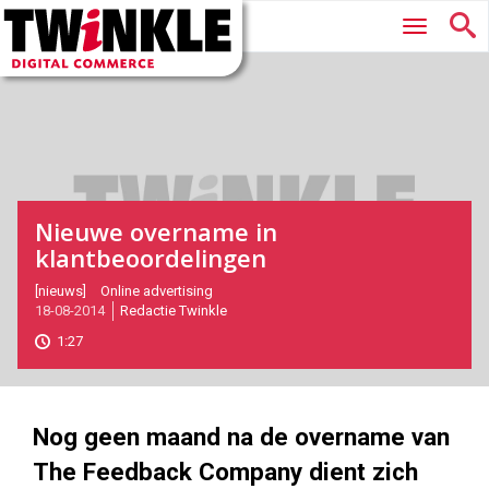
Twinkle
Hoofdmenu
|
Digital
Commerce
Nieuwe overname in
klantbeoordelingen
2014-
[nieuws]
Online advertising
18-08-2014
Redactie Twinkle
08-
18T16:21:00
1:27
2017-
05-
27
191
181
Nog geen maand na de overname van
The Feedback Company dient zich