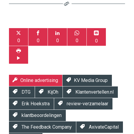
0
0
0
0
0
Online advertising
KV Media Group
DTG
KijOh
Klantenvertellen.nl
Erik Hoekstra
review-verzamelaar
klantbeoordelingen
The Feedback Company
AxivateCapital