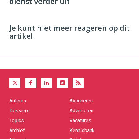
dienst verder uit
96
54
Je kunt niet meer reageren op dit
artikel.
Auteurs
Abonneren
Quick
links
Dossiers
Adverteren
Topics
Vacatures
Archief
Kennisbank