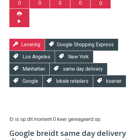
0
0
0
0
0
Levering
Google Shopping Express
Los Angeles
New York
Manhattan
same day delivery
Google
lokale retailers
koerier
Twinkle
Twinkle
|
Er is op dit moment 0 keer gereageerd op:
Digital
Commerce
https://twinklemagazine.nl
Google breidt same day delivery