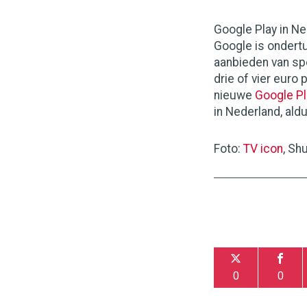
Google Play in N
Google is ondertu
aanbieden van sp
drie of vier euro
nieuwe
Google Pl
in Nederland, ald
Foto:
TV icon
, Sh
0
0