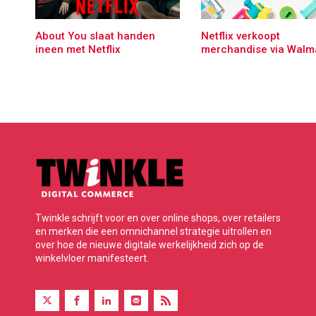
About You slaat handen
Netflix verkoopt
ineen met Netflix
merchandise via Walm
Twinkle schrijft voor en over online shops, over retailers
en merken die een omnichannel strategie uitrollen en
over hoe de nieuwe digitale werkelijkheid zich op de
winkelvloer manifesteert.