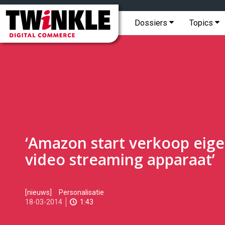
Topmenu
Twinkle
|
Hoofdmenu
Dossiers
Topics
Digital
Commerce
‘Amazon start verkoop eig
video streaming apparaat’
2014-
[nieuws]
Personalisatie
03-
18-03-2014
1:43
18T09:58:00
2017-