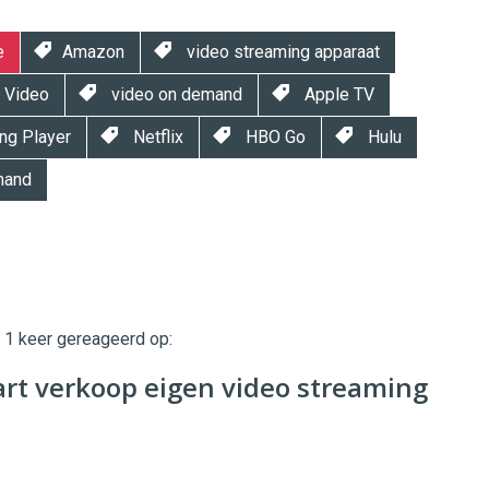
e
Amazon
video streaming apparaat
 Video
video on demand
Apple TV
ng Player
Netflix
HBO Go
Hulu
mand
t 1 keer gereageerd op:
twinklemagazine.nl
rt verkoop eigen video streaming