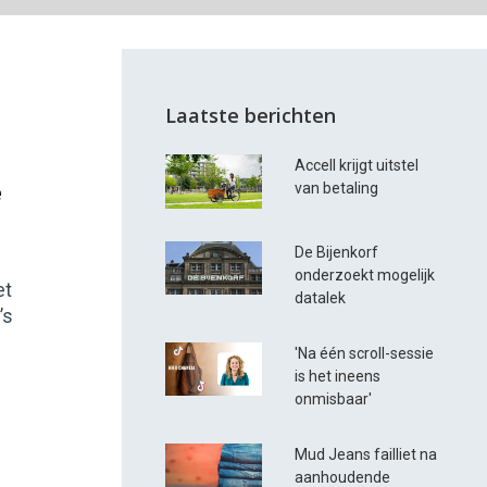
Laatste berichten
Accell krijgt uitstel
e
van betaling
De Bijenkorf
onderzoekt mogelijk
et
datalek
’s
'Na één scroll-sessie
is het ineens
onmisbaar'
Mud Jeans failliet na
aanhoudende