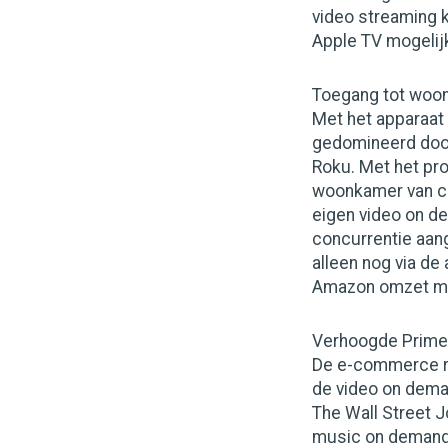
video streaming 
Apple TV mogelijk
Toegang tot woo
Met het apparaat
gedomineerd doo
Roku. Met het pr
woonkamer van con
eigen video on d
concurrentie aang
alleen nog via de
Amazon omzet mis
Verhoogde Prime-
De e-commerce 
de video on deman
The Wall Street 
music on demand 