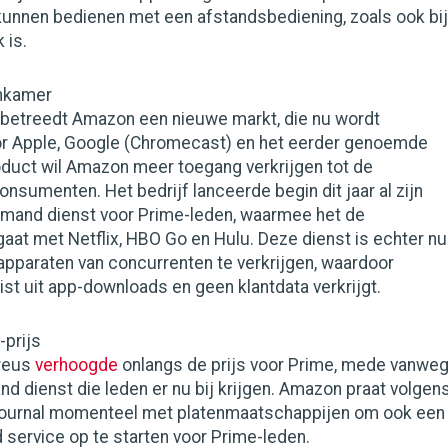
kunnen bedienen met een afstandsbediening, zoals ook bij
 is.
nkamer
 betreedt Amazon een nieuwe markt, die nu wordt
r Apple, Google (Chromecast) en het eerder genoemde
oduct wil Amazon meer toegang verkrijgen tot de
sumenten. Het bedrijf lanceerde begin dit jaar al zijn
emand dienst voor Prime-leden, waarmee het de
aat met Netflix, HBO Go en Hulu. Deze dienst is echter nu
 apparaten van concurrenten te verkrijgen, waardoor
t uit app-downloads en geen klantdata verkrijgt.
prijs
reus
verhoogde
onlangs de prijs voor Prime, mede vanwe
d dienst die leden er nu bij krijgen. Amazon praat volgen
Journal momenteel met platenmaatschappijen om ook een
service op te starten voor Prime-leden.