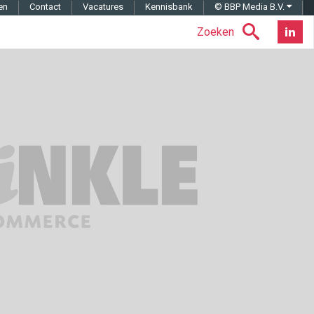
en
Contact
Vacatures
Kennisbank
© BBP Media B.V.
Zoeken
Nieuwsb