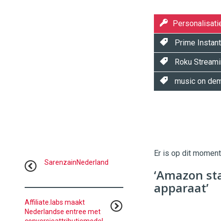
Personalisati
Prime Instant
Roku Streami
music on de
Twinkle
Twinkle
|
Digital
Er is op dit momen
Commerce
https://
SarenzainNederland
‘Amazon sta
96
54
apparaat’
Affiliate.labs maakt
Nederlandse entree met