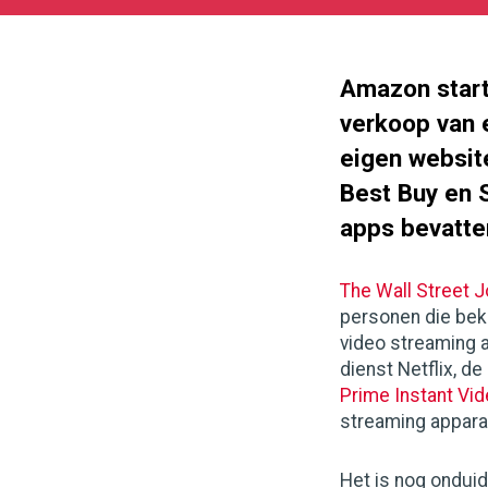
05-
27
180
101
Amazon start 
verkoop van 
eigen website
Best Buy en 
apps bevatte
The Wall Street J
personen die bek
video streaming 
dienst Netflix, 
Prime Instant Vi
streaming appara
Het is nog onduid