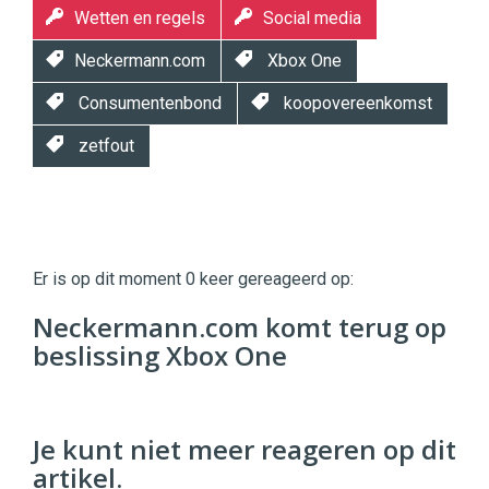
Wetten en regels
Social media
Neckermann.com
Xbox One
Consumentenbond
koopovereenkomst
zetfout
Twinkle
Twinkle
|
Er is op dit moment 0 keer gereageerd op:
Digital
Commerce
https://twinklemagazine.nl
Neckermann.com komt terug op
beslissing Xbox One
96
54
Je kunt niet meer reageren op dit
artikel.