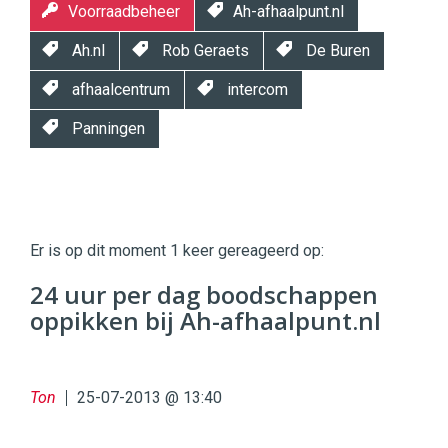
Voorraadbeheer
Ah-afhaalpunt.nl
Ah.nl
Rob Geraets
De Buren
afhaalcentrum
intercom
Panningen
Twinkle
Twinkle
|
Er is op dit moment 1 keer gereageerd op:
Digital
Commerce
https://twinklemagazine.nl
24 uur per dag boodschappen
oppikken bij Ah-afhaalpunt.nl
96
54
Ton
25-07-2013 @ 13:40