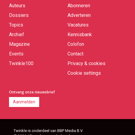
Auteurs
Abonneren
Quick
links
Dossiers
Adverteren
Topics
Vacatures
Archief
Kennisbank
Magazine
Colofon
Events
Contact
Twinkle100
Privacy & cookies
Cookie settings
Ontvang onze nieuwsbrief
Aanmelden
Twinkle is onderdeel van BBP Media B.V.