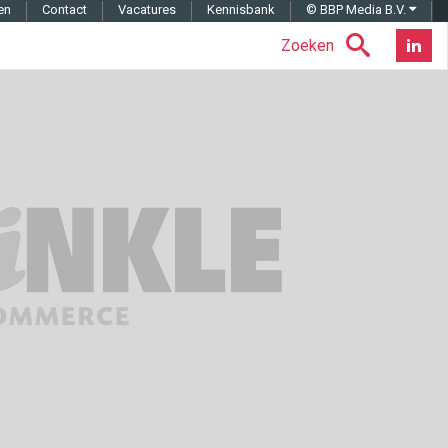
en
Contact
Vacatures
Kennisbank
© BBP Media B.V.
Zoeken
Nieuwsb