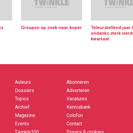
ts
Groupon op zoek naar koper
Teleurstellend jaar
ondanks sterk vierd
kwartaal
Auteurs
Abonneren
Quick
links
Dossiers
Adverteren
Topics
Vacatures
Archief
Kennisbank
Magazine
Colofon
Events
Contact
Twinkle100
Privacy & cookies