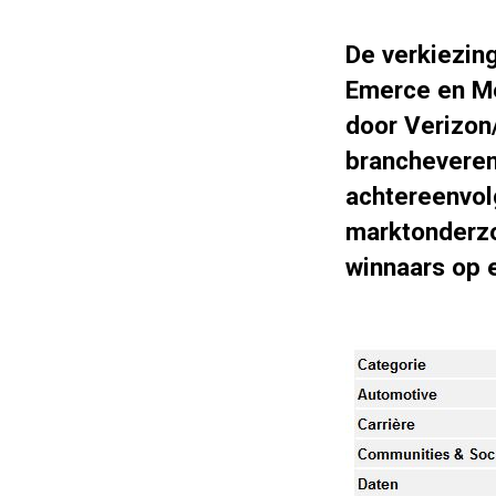
De verkiezin
Emerce en Me
door Verizon
brancheveren
achtereenvol
marktonderzo
winnaars op e