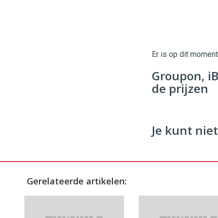
Twinkle
Twinkle
|
Digital
Er is op dit momen
Commerce
https://
Groupon, iB
96
54
de prijzen
Je kunt niet
Gerelateerde artikelen: