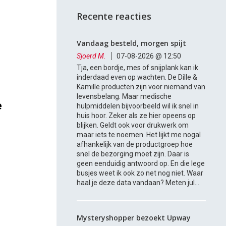
Recente reacties
Vandaag besteld, morgen spijt
Sjoerd M.
07-08-2026 @ 12:50
Tja, een bordje, mes of snijplank kan ik
inderdaad even op wachten. De Dille &
Kamille producten zijn voor niemand van
levensbelang. Maar medische
e
hulpmiddelen bijvoorbeeld wil ik snel in
huis hoor. Zeker als ze hier opeens op
blijken. Geldt ook voor drukwerk om
maar iets te noemen. Het lijkt me nogal
afhankelijk van de productgroep hoe
snel de bezorging moet zijn. Daar is
geen eenduidig antwoord op. En die lege
busjes weet ik ook zo net nog niet. Waar
haal je deze data vandaan? Meten jul...
Mysteryshopper bezoekt Upway