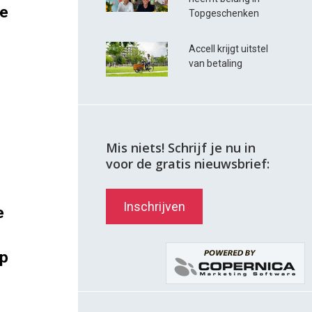
ce
Topgeschenken
Accell krijgt uitstel
van betaling
Mis niets! Schrijf je nu in
voor de gratis nieuwsbrief:
Inschrijven
e
op