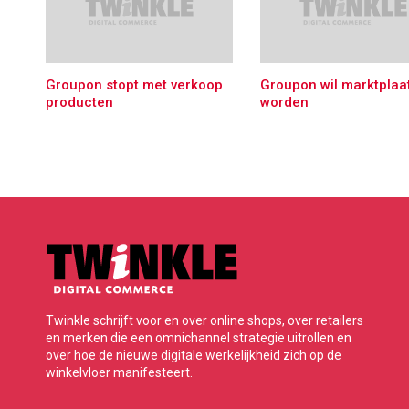
Groupon stopt met verkoop
Groupon wil marktplaa
producten
worden
Twinkle schrijft voor en over online shops, over retailers
en merken die een omnichannel strategie uitrollen en
over hoe de nieuwe digitale werkelijkheid zich op de
winkelvloer manifesteert.