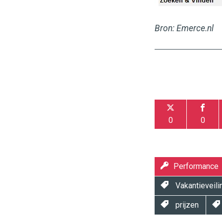
Bron: Emerce.nl
0
0
Performance
Vakantieveili
prijzen