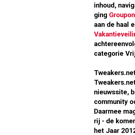
inhoud, navi
ging
Groupon
aan de haal 
Vakantieveili
achtereenvol
categorie Vri
Tweakers.net
Tweakers.net
nieuwssite, b
community oo
Daarmee mag 
rij - de kom
het Jaar 201