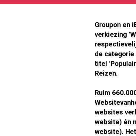
05-
27
180
101
Groupon en iB
verkiezing ‘W
respectieveli
de categorie
titel ‘Populai
Reizen.
Ruim 660.00
Websitevanhe
websites ver
website) én 
website). Het