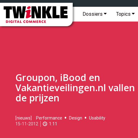
Topmenu
Twinkle
|
Hoofdmenu
Dossiers
Topics
Digital
Commerce
Groupon, iBood en
Vakantieveilingen.nl vallen 
de prijzen
2012-
[nieuws]
Performance
Design
Usability
11-
15-11-2012
1:11
15T10:33:00
2017-