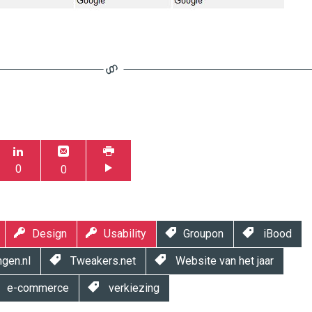
0
0
Design
Usability
Groupon
iBood
ngen.nl
Tweakers.net
Website van het jaar
e-commerce
verkiezing