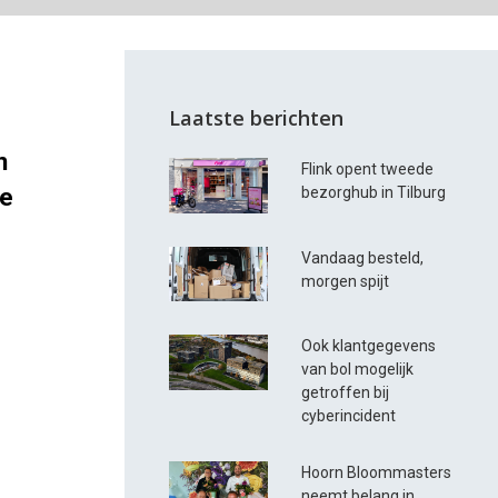
Laatste berichten
n
Flink opent tweede
de
bezorghub in Tilburg
Vandaag besteld,
morgen spijt
Ook klantgegevens
van bol mogelijk
getroffen bij
cyberincident
Hoorn Bloommasters
neemt belang in