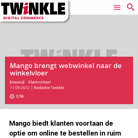
Twinkle
Hoofdmenu
|
Digital
Commerce
Mango brengt webwinkel naar de
winkelvloer
2012-
[nieuws]
Klantcontact
11-09-2012
Redactie Twinkle
09-
11T16:41:00
0:58
2017-
05-
27
180
101
Mango biedt klanten voortaan de
optie om online te bestellen in ruim