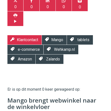
0
0
0
0
0
Klantcontact
Mango
tablets
e-commerce
Wehkamp.nl
Amazon
Zalando
Twinkle
Twinkle
|
Er is op dit moment 0 keer gereageerd op:
Digital
Commerce
https://twinklemagazine.nl
Mango brengt webwinkel naar
de winkelvloer
96
54