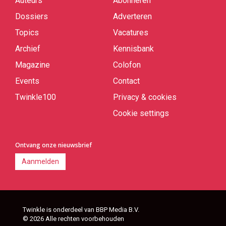
Auteurs
Abonneren
Quick
links
Dossiers
Adverteren
Topics
Vacatures
Archief
Kennisbank
Magazine
Colofon
Events
Contact
Twinkle100
Privacy & cookies
Cookie settings
Ontvang onze nieuwsbrief
Aanmelden
Twinkle is onderdeel van BBP Media B.V.
© 2026 Alle rechten voorbehouden