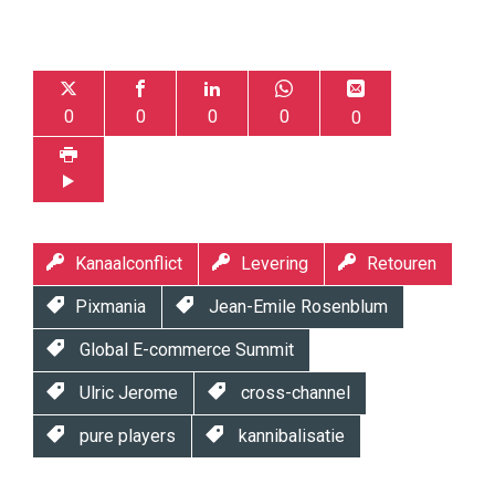
0
0
0
0
0
Kanaalconflict
Levering
Retouren
Pixmania
Jean-Emile Rosenblum
Global E-commerce Summit
Ulric Jerome
cross-channel
pure players
kannibalisatie