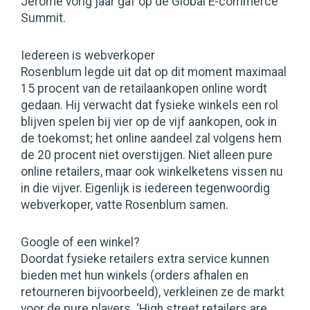
Jerome vorig jaar gaf op de Global E-commerce
Summit.
Iedereen is webverkoper
Rosenblum legde uit dat op dit moment maximaal
15 procent van de retailaankopen online wordt
gedaan. Hij verwacht dat fysieke winkels een rol
blijven spelen bij vier op de vijf aankopen, ook in
de toekomst; het online aandeel zal volgens hem
de 20 procent niet overstijgen. Niet alleen pure
online retailers, maar ook winkelketens vissen nu
in die vijver. Eigenlijk is iedereen tegenwoordig
webverkoper, vatte Rosenblum samen.
Google of een winkel?
Doordat fysieke retailers extra service kunnen
bieden met hun winkels (orders afhalen en
retourneren bijvoorbeeld), verkleinen ze de markt
voor de pure players. ‘High street retailers are