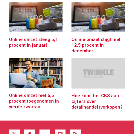
Online omzet steeg 5,1
Online omzet stijgt met
procent in januari
12,5 procent in
december
Online omzet met 6,5
Hoe komt het CBS aan
procent toegenomen in
cijfers over
vierde kwartaal
detailhandelsverkopen?