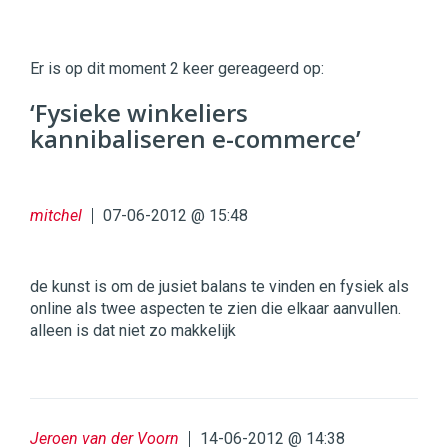
Twinkle
Twinkle
|
Er is op dit moment 2 keer gereageerd op:
Digital
Commerce
https://twinklemagazine.nl
‘Fysieke winkeliers
kannibaliseren e-commerce’
96
54
mitchel
07-06-2012 @ 15:48
de kunst is om de jusiet balans te vinden en fysiek als
online als twee aspecten te zien die elkaar aanvullen.
alleen is dat niet zo makkelijk
Jeroen van der Voorn
14-06-2012 @ 14:38