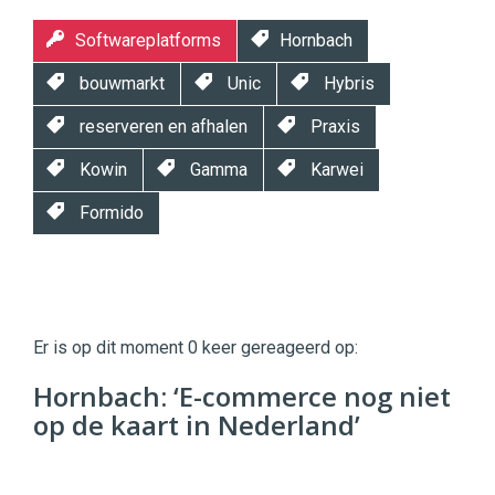
Softwareplatforms
Hornbach
bouwmarkt
Unic
Hybris
reserveren en afhalen
Praxis
Kowin
Gamma
Karwei
Formido
Twinkle
Twinkle
|
Er is op dit moment 0 keer gereageerd op:
Digital
Commerce
https://twinklemagazine.nl
Hornbach: ‘E-commerce nog niet
op de kaart in Nederland’
96
54