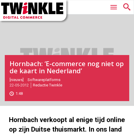
Twinkle
Hoofdmenu
|
Digital
Commerce
Hornbach: ‘E-commerce nog niet op
de kaart in Nederland’
2012-
[nieuws]
Softwareplatforms
22-05-2012
Redactie Twinkle
05-
22T17:26:00
1:48
2017-
05-
27
688
330
Hornbach verkoopt al enige tijd online
op zijn Duitse thuismarkt. In ons land