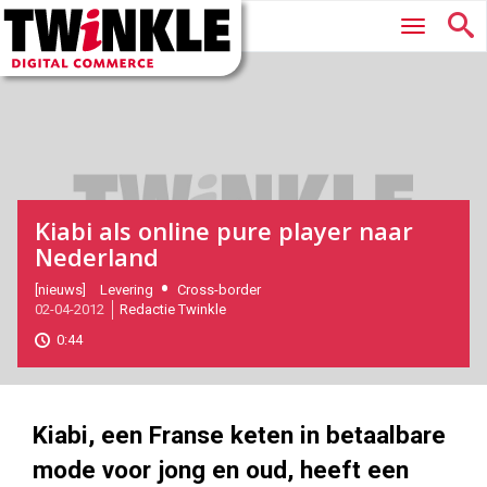
Twinkle
Hoofdmenu
|
Digital
Commerce
Kiabi als online pure player naar
Nederland
2012-
[nieuws]
Levering
Cross-border
02-04-2012
Redactie Twinkle
04-
02T12:44:00
0:44
2017-
11-
11
180
101
Kiabi, een Franse keten in betaalbare
mode voor jong en oud, heeft een