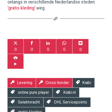
onlangs in verschillende Nederlandse steden
‘
gratis kleding
’ weg.
0
0
0
0
0
Levering
Cross-border
Kiabi
online pure player
Kiabi.nl
Selektvracht
DHL Servicepoints
gratis kleding