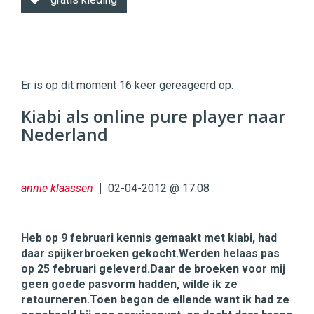
Twinkle
Twinkle
|
Er is op dit moment 16 keer gereageerd op:
Digital
Commerce
https://twinklemagazine.nl
Kiabi als online pure player naar
Nederland
96
54
annie klaassen
02-04-2012 @ 17:08
Heb op 9 februari kennis gemaakt met kiabi, had
daar spijkerbroeken gekocht.Werden helaas pas
op 25 februari geleverd.Daar de broeken voor mij
geen goede pasvorm hadden, wilde ik ze
retourneren.Toen begon de ellende want ik had ze