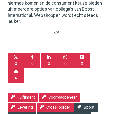
hiermee komen en de consument keuze bieden
uit meerdere opties van collega's van Bpost
International. Webshoppen wordt echt steeds
leuker.
0
0
0
0
0
Fulfilment
Voorraadbeheer
Levering
Cross-border
Bpost