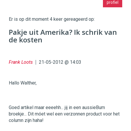
profiel
|
Digital
Commerce
https://twinklemagazine.nl
Er is op dit moment 4 keer gereageerd op:
96
Pakje uit Amerika? Ik schrik van
54
de kosten
Frank Loots
21-05-2012 @ 14:03
Hallo Walther,
Goed artikel maar eeeehh... jij in een aussieBum
broekje... Dit móet wel een verzonnen product voor het
column zijn haha!