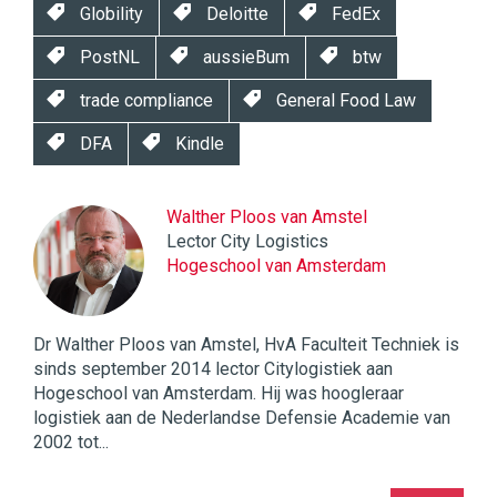
Globility
Deloitte
FedEx
PostNL
aussieBum
btw
trade compliance
General Food Law
DFA
Kindle
Walther Ploos van Amstel
Lector City Logistics
Hogeschool van Amsterdam
Dr Walther Ploos van Amstel, HvA Faculteit Techniek is
sinds september 2014 lector Citylogistiek aan
Hogeschool van Amsterdam. Hij was hoogleraar
logistiek aan de Nederlandse Defensie Academie van
2002 tot...
Twinkle