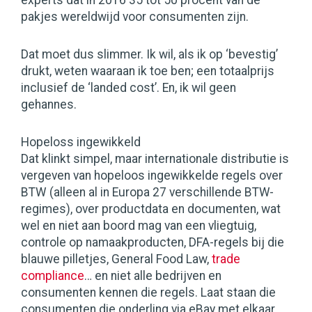
experts dat in 2016 35 tot 50 procent van de
pakjes wereldwijd voor consumenten zijn.
Dat moet dus slimmer. Ik wil, als ik op ‘bevestig’
drukt, weten waaraan ik toe ben; een totaalprijs
inclusief de ‘landed cost’. En, ik wil geen
gehannes.
Hopeloss ingewikkeld
Dat klinkt simpel, maar internationale distributie is
vergeven van hopeloos ingewikkelde regels over
BTW (alleen al in Europa 27 verschillende BTW-
regimes), over productdata en documenten, wat
wel en niet aan boord mag van een vliegtuig,
controle op namaakproducten, DFA-regels bij die
blauwe pilletjes, General Food Law,
trade
compliance
… en niet alle bedrijven en
consumenten kennen die regels. Laat staan die
consumenten die onderling via eBay met elkaar