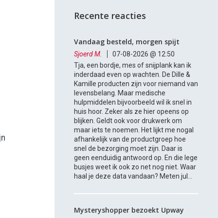
Recente reacties
Vandaag besteld, morgen spijt
Sjoerd M.
07-08-2026 @ 12:50
Tja, een bordje, mes of snijplank kan ik
inderdaad even op wachten. De Dille &
Kamille producten zijn voor niemand van
levensbelang. Maar medische
hulpmiddelen bijvoorbeeld wil ik snel in
huis hoor. Zeker als ze hier opeens op
blijken. Geldt ook voor drukwerk om
maar iets te noemen. Het lijkt me nogal
jn
afhankelijk van de productgroep hoe
snel de bezorging moet zijn. Daar is
geen eenduidig antwoord op. En die lege
busjes weet ik ook zo net nog niet. Waar
haal je deze data vandaan? Meten jul...
Mysteryshopper bezoekt Upway