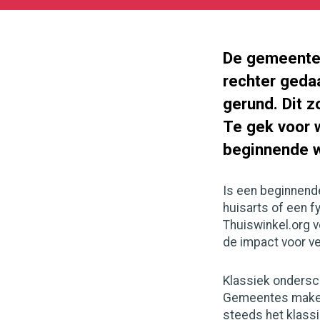
11-
08
133
111
De gemeente
rechter geda
gerund. Dit z
Te gek voor 
beginnende w
Is een beginnend
huisarts of een f
Thuiswinkel.org v
de impact voor ve
Klassiek ondersc
Gemeentes maken 
steeds het klassi