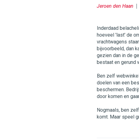
Jeroen den Haan
Inderdaad belachelij
hoeveel 'last' de om
vrachtwagens staan
bijvoorbeeld, dan k
gezien dan in de g
bestaat en gerund 
Ben zelf webwinkeli
doelen van een bes
beschermen. Bedrijf
door komen en gaan
Nogmaals, ben zelf
komt. Maar speel g