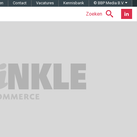
en
Contact
Vacatures
Kennisbank
© BBP Media B.V.
Zoeken
Nieuwsb