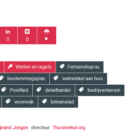
0
0
Wetten en regels
Fietsenshop.nu
bestemmingsplan
webwinkel aan huis
PowNed
detailhandel
bedrijventerrein
woonwijk
binnenstad
jnand Jongen
directeur
Thuiswinkel.org