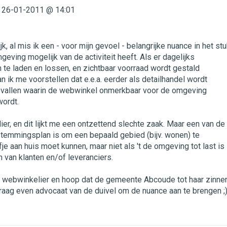
26-01-2011 @ 14:01
k, al mis ik een - voor mijn gevoel - belangrijke nuance in het stu
geving mogelijk van de activiteit heeft. Als er dagelijks
 te laden en lossen, en zichtbaar voorraad wordt gestald
an ik me voorstellen dat e.e.a. eerder als detailhandel wordt
evallen waarin de webwinkel onmerkbaar voor de omgeving
wordt.
er, en dit lijkt me een ontzettend slechte zaak. Maar een van de
temmingsplan is om een bepaald gebied (bijv. wonen) te
je aan huis moet kunnen, maar niet als 't de omgeving tot last is
 van klanten en/of leveranciers.
 webwinkelier en hoop dat de gemeente Abcoude tot haar zinne
raag even advocaat van de duivel om de nuance aan te brengen ;