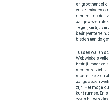
en groothandel c.
voorzieningen op 
gemeentes dan vaa
aangewezen plekk
Tegelijkertijd ve
bedrijventerrein,
bieden aan de gev
Tussen wal en sc
Webwinkels vallen
bedrijf, maar ze z
mogen ze zich vaa
moeten ze zich al
aangewezen winkel
zijn. Het moge dui
kunt runnen. Er i
zoals bij een kla