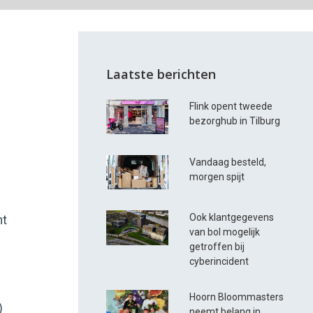
Laatste berichten
Flink opent tweede
bezorghub in Tilburg
Vandaag besteld,
morgen spijt
Ook klantgegevens
nt
van bol mogelijk
getroffen bij
cyberincident
Hoorn Bloommasters
)
neemt belang in