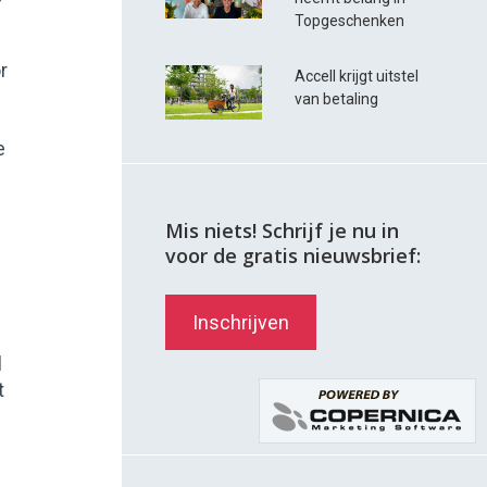
Topgeschenken
r
Accell krijgt uitstel
van betaling
e
Mis niets! Schrijf je nu in
voor de gratis nieuwsbrief:
n
Inschrijven
l
t