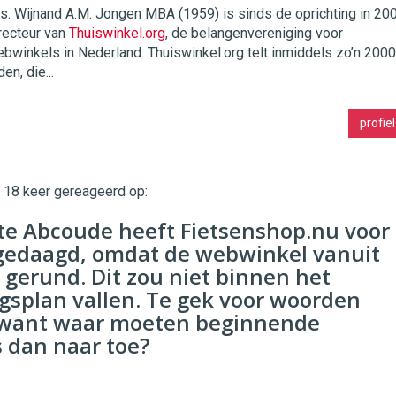
s. Wijnand A.M. Jongen MBA (1959) is sinds de oprichting in 20
recteur van
Thuiswinkel.org
, de belangenvereniging voor
twinklemagazine.nl
bwinkels in Nederland. Thuiswinkel.org telt inmiddels zo’n 2000
den, die...
profiel
t 18 keer gereageerd op:
e Abcoude heeft Fietsenshop.nu voor
 gedaagd, omdat de webwinkel vanuit
 gerund. Dit zou niet binnen het
splan vallen. Te gek voor woorden
, want waar moeten beginnende
 dan naar toe?