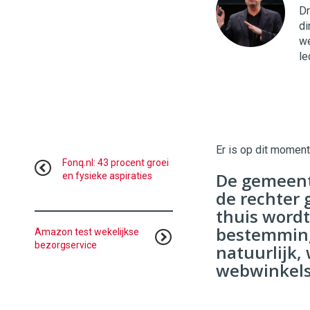
|
Dr
Digital
di
Commerce
https://
we
le
96
54
Er is op dit momen
Fonq.nl: 43 procent groei
De gemeent
en fysieke aspiraties
de rechter
thuis wordt
bestemming
Amazon test wekelijkse
bezorgservice
natuurlijk
webwinkels