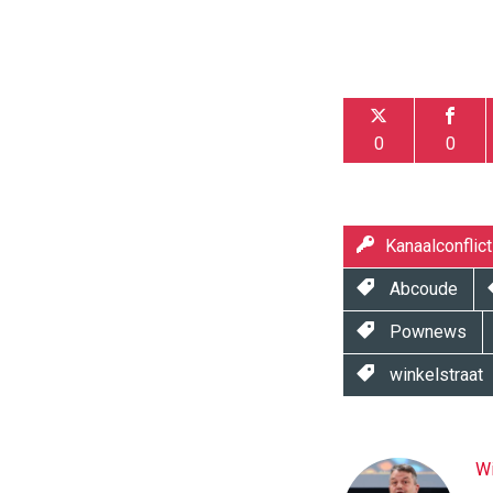
0
0
Kanaalconflict
Abcoude
Pownews
winkelstraat
Wi
Twinkle