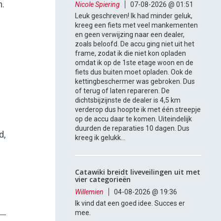
n.
Nicole Spiering
07-08-2026 @ 01:51
Leuk geschreven! Ik had minder geluk,
kreeg een fiets met veel mankementen
en geen verwijzing naar een dealer,
zoals beloofd. De accu ging niet uit het
frame, zodat ik die niet kon opladen
omdat ik op de 1ste etage woon en de
fiets dus buiten moet opladen. Ook de
kettingbeschermer was gebroken. Dus
of terug of laten repareren. De
dichtsbijzijnste de dealer is 4,5 km
verderop dus hoopte ik met één streepje
op de accu daar te komen. Uiteindelijk
duurden de reparaties 10 dagen. Dus
d,
kreeg ik gelukk...
Catawiki breidt liveveilingen uit met
vier categorieën
Willemien
04-08-2026 @ 19:36
Ik vind dat een goed idee. Succes er
mee.