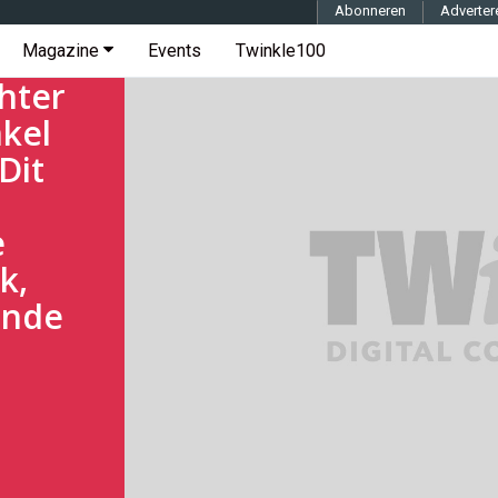
Abonneren
Adverter
ft
Magazine
Events
Twinkle100
hter
kel
Dit
e
k,
ende