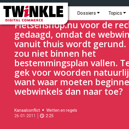
Topmenu
Twinkle
|
Hoofdmenu
De gemeente Abcoude hee
Dossiers
Topics
Digital
Fietsenshop.nu voor de rec
Commerce
gedaagd, omdat de webwin
vanuit thuis wordt gerund. 
zou niet binnen het
bestemmingsplan vallen. T
gek voor woorden natuurlij
want waar moeten beginn
webwinkels dan naar toe?
2011-
Kanaalconflict
Wetten en regels
01-
26-01-2011
2:25
26T10:50:00
2017-