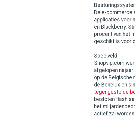
Besturingssyst
De e-commerce st
applicaties voor
en Blackberry. St
procent van het 
geschikt is voor d
Speelveld
Shopvip.com werd
afgelopen najaar
op de Belgische m
de Benelux en si
tegengestelde b
besloten flash sal
het miljardenbedri
actief zal worden