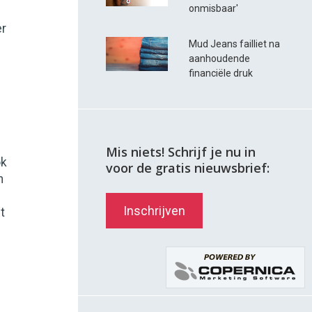
onmisbaar'
er
Mud Jeans failliet na
aanhoudende
financiële druk
Mis niets! Schrijf je nu in
ok
voor de gratis nieuwsbrief:
n
Inschrijven
t