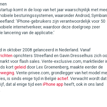
emen
artup komt in de loop van het jaar waarschijnlijk met me
 mobiele besturingssystemen, waaronder Android, Symbian
reefland: ‘IPhone-gebruikers zijn verantwoordelijk voor 50
mobiele internetverkeer, waardoor deze doelgroep zeer
e lancering van de applicatie.’
 in oktober 2008 gelanceerd in Nederland. Vanaf
richten
oprichters Streefland en Gavin Dresselhuis zich o
arkt voor flash sales. Vente-exclusive.com, marktleider i
nds kort
geleid
door Lex Groenenberg, maakte eerder de
eweging
. Vente-privee.com, grondlegger van het model me
es, is sinds enige tijd in België
actief
. Verwacht wordt dat
jf, dat al enige tijd een
iPhone app
heeft, ook in ons land
.