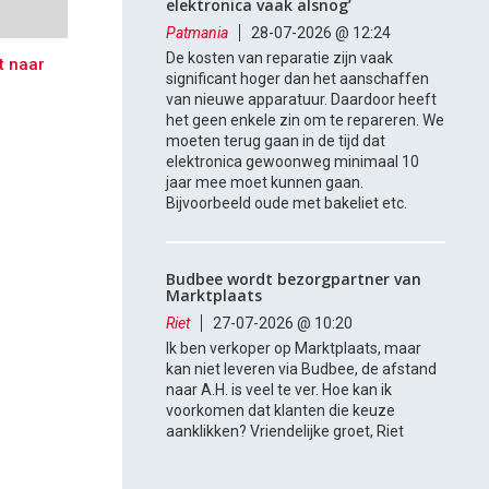
elektronica vaak alsnog’
Patmania
28-07-2026 @ 12:24
De kosten van reparatie zijn vaak
t naar
significant hoger dan het aanschaffen
van nieuwe apparatuur. Daardoor heeft
het geen enkele zin om te repareren. We
moeten terug gaan in de tijd dat
elektronica gewoonweg minimaal 10
jaar mee moet kunnen gaan.
Bijvoorbeeld oude met bakeliet etc.
Budbee wordt bezorgpartner van
Marktplaats
Riet
27-07-2026 @ 10:20
Ik ben verkoper op Marktplaats, maar
kan niet leveren via Budbee, de afstand
naar A.H. is veel te ver. Hoe kan ik
voorkomen dat klanten die keuze
aanklikken? Vriendelijke groet, Riet