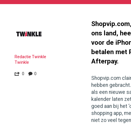
10-
05
180
101
Shopvip.com,
ons land, he
voor de iPho
betalen met P
Redactie Twinkle
Afterpay.
Twinkle
0
0
Shopvip.com clai
hebben gebracht. 
als een nieuwe sa
kalender laten ze
goed aan bij het 
shopping app, me
niet zo veel tegen