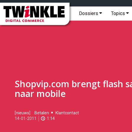
Topmenu
Twinkle
|
Hoofdmenu
Dossiers
Topics
Digital
Commerce
Shopvip.com brengt flash s
naar mobile
2011-
[nieuws]
Betalen
Klantcontact
01-
14-01-2011
1:14
14T12:18:00
2017-