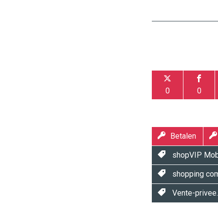
0
0
Betalen
shopVIP Mob
shopping co
Vente-privee