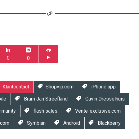
0
0
Klantcontact
Shopvip.com
iPhone app
ile
Bram Jan Streefland
Gavin Dresselhuis
mmunity
flash sales
Vente-exclusive.com
.com
Symbian
Android
Blackberry