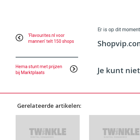
Twinkle
Twinkle
|
Digital
Er is op dit momen
Commerce
https://
'Flavourites.nl voor
Shopvip.com
mannen' telt 150 shops
96
54
Hema stunt met prijzen
Je kunt niet
bij Marktplaats
Gerelateerde artikelen: