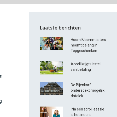
Laatste berichten
e
Hoorn Bloommasters
neemt belang in
Topgeschenken
Accell krijgt uitstel
van betaling
en
De Bijenkorf
onderzoekt mogelijk
e
datalek
g
'Na één scroll-sessie
is het ineens