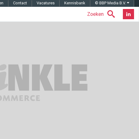
en
Contact
Vacatures
Kennisbank
© BBP Media B.V.
Zoeken
Nieuwsb