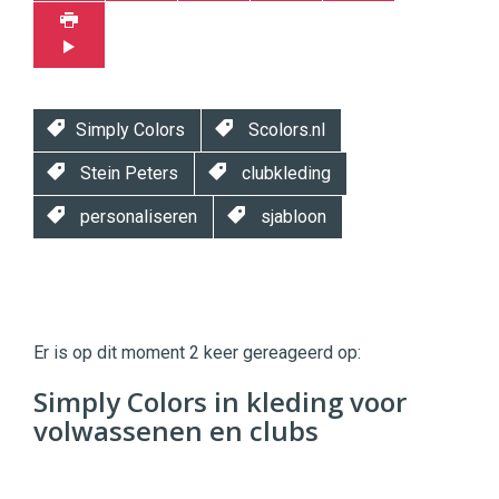
Simply Colors
Scolors.nl
Stein Peters
clubkleding
personaliseren
sjabloon
Twinkle
Twinkle
|
Er is op dit moment 2 keer gereageerd op:
Digital
Commerce
https://twinklemagazine.nl
Simply Colors in kleding voor
volwassenen en clubs
96
54