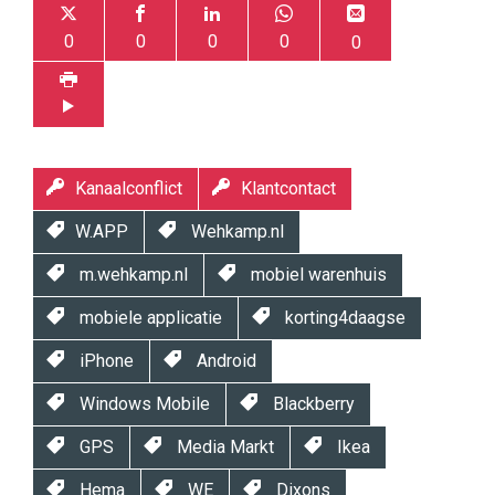
0
0
0
0
0
Kanaalconflict
Klantcontact
W.APP
Wehkamp.nl
m.wehkamp.nl
mobiel warenhuis
mobiele applicatie
korting4daagse
iPhone
Android
Windows Mobile
Blackberry
GPS
Media Markt
Ikea
Hema
WE
Dixons