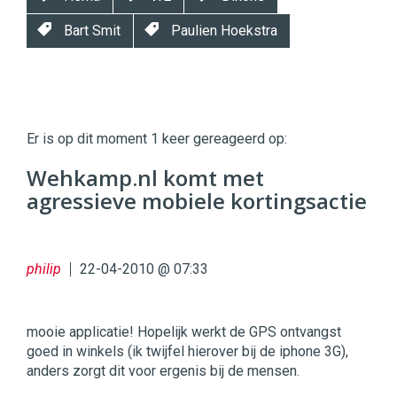
Bart Smit
Paulien Hoekstra
Twinkle
Twinkle
|
Er is op dit moment 1 keer gereageerd op:
Digital
Commerce
https://twinklemagazine.nl
Wehkamp.nl komt met
agressieve mobiele kortingsactie
96
54
philip
22-04-2010 @ 07:33
mooie applicatie! Hopelijk werkt de GPS ontvangst
goed in winkels (ik twijfel hierover bij de iphone 3G),
anders zorgt dit voor ergenis bij de mensen.