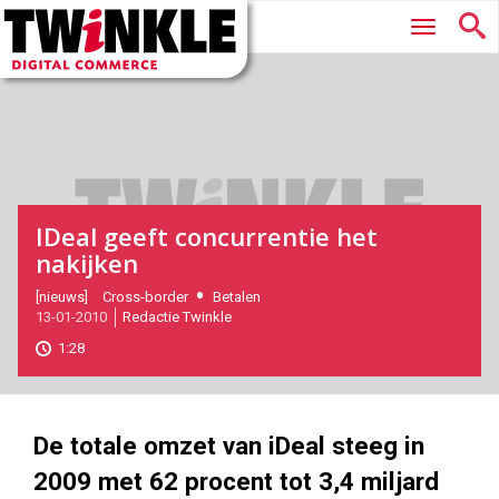
Twinkle
Hoofdmenu
|
Digital
Commerce
IDeal geeft concurrentie het
nakijken
2010-
[nieuws]
Cross-border
Betalen
13-01-2010
Redactie Twinkle
01-
13T16:49:00
1:28
2017-
05-
27
180
101
De totale omzet van iDeal steeg in
2009 met 62 procent tot 3,4 miljard