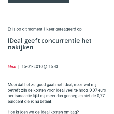
Twinkle
Twinkle
|
Er is op dit moment 1 keer gereageerd op:
Digital
Commerce
https://twinklemagazine.nl
IDeal geeft concurrentie het
nakijken
96
54
Elise
15-01-2010 @ 16:43
Mooi dat het zo goed gaat met Ideal, maar wat mij
betreft zijn de kosten voor Ideal veel te hoog. 0,07 euro
per transactie lijkt mij meer dan genoeg en niet de 0,77
eurocent die ik nu betaal.
Hoe krijgen we de Ideal kosten omlaag?