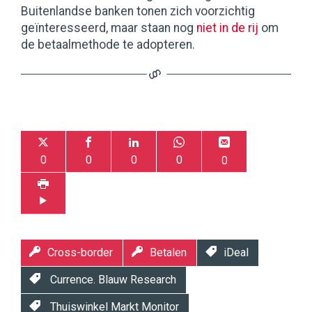
Buitenlandse banken tonen zich voorzichtig
geïnteresseerd, maar staan nog
niet in de rij
om
de betaalmethode te adopteren.
0
0
0
0
0
Cross-border
Betalen
iDeal
Currence. Blauw Research
Thuiswinkel Markt Monitor