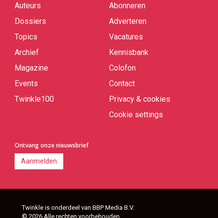
Auteurs
Abonneren
Quick
links
Dossiers
Adverteren
Topics
Vacatures
Archief
Kennisbank
Magazine
Colofon
Events
Contact
Twinkle100
Privacy & cookies
Cookie settings
Ontvang onze nieuwsbrief
Aanmelden
Twinkle is onderdeel van BBP Media B.V.
© 2026 Alle rechten voorbehouden