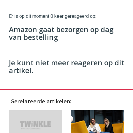
Twinkle
Twinkle
|
Er is op dit moment 0 keer gereageerd op:
Digital
Commerce
https://twinklemagazine.nl
Amazon gaat bezorgen op dag
van bestelling
96
54
Je kunt niet meer reageren op dit
artikel.
Gerelateerde artikelen: