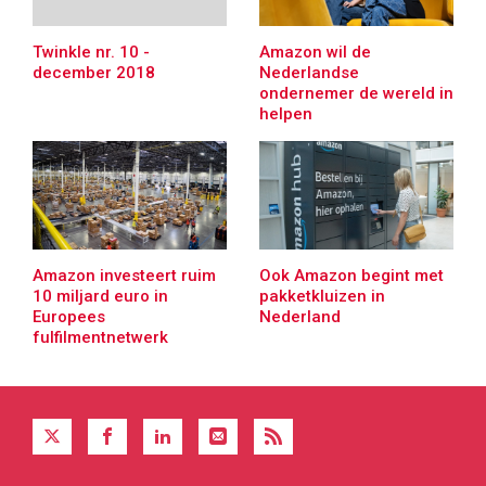
Amazon wil de
Twinkle nr. 10 -
Nederlandse
december 2018
ondernemer de wereld in
helpen
Amazon investeert ruim
Ook Amazon begint met
10 miljard euro in
pakketkluizen in
Europees
Nederland
fulfilmentnetwerk