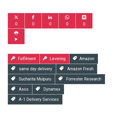
0
0
0
0
0
Fulfilment
Levering
Amazon
same day delivery
Amazon Fresh
Sucharita Mulpuru
Forrester Research
Asos
Dynamex
A-1 Delivery Services