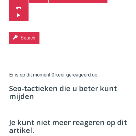
Search
Twinkle
Twinkle
|
Er is op dit moment 0 keer gereageerd op:
Digital
Commerce
https://twinklemagazine.nl
Seo-tactieken die u beter kunt
mijden
96
54
Je kunt niet meer reageren op dit
artikel.