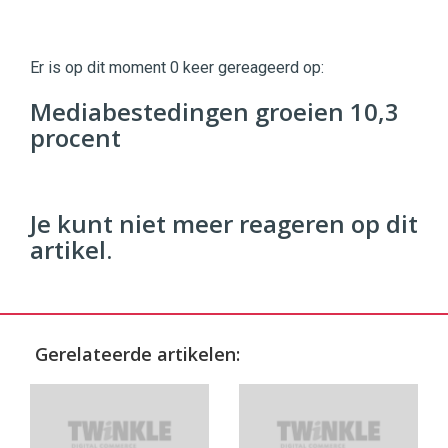
Twinkle
Twinkle
|
Er is op dit moment 0 keer gereageerd op:
Digital
Commerce
https://twinklemagazine.nl
Mediabestedingen groeien 10,3
procent
96
54
Je kunt niet meer reageren op dit
artikel.
Gerelateerde artikelen: