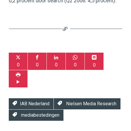
0,2 procent door search (Q2 2006: 4,5 procent).
0
0
0
0
0
IAB Nederland
Nielsen Media Research
mediabestedingen