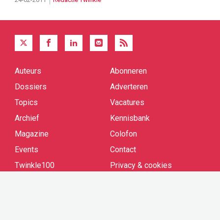
Auteurs
Abonneren
Quick
links
Dossiers
Adverteren
Topics
Vacatures
Archief
Kennisbank
Magazine
Colofon
Events
Contact
Twinkle100
Privacy & cookies
Cookie settings
Ontvang onze nieuwsbrief