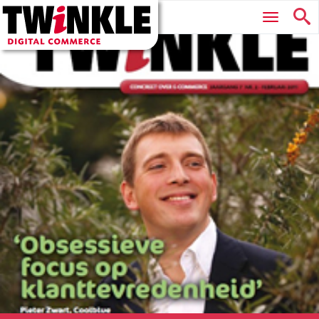
Twinkle
Hoofdmenu
|
Digital
Commerce