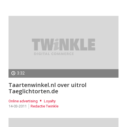
Twinkle
Magazine:
nr.
Twinkle
nr.
2
2
-
-
februari
februari
2011
2011
3:32
Taartenwinkel.nl over uitrol
Taeglichtorten.de
Online advertising
Loyalty
14-03-2011
Redactie Twinkle