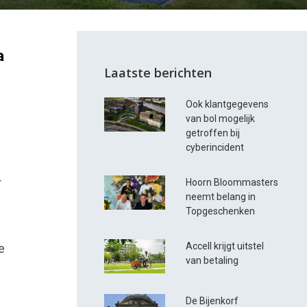
a
Laatste berichten
Ook klantgegevens
van bol mogelijk
getroffen bij
cyberincident
r
Hoorn Bloommasters
neemt belang in
Topgeschenken
Accell krijgt uitstel
e
van betaling
De Bijenkorf