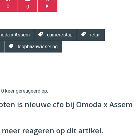
0
0
oda x Assem
carrièrestap
retail
e
loopbaanwisseling
t 0 keer gereageerd op:
twinklemagazine.nl
oten is nieuwe cfo bij Omoda x Assem
 meer reageren op dit artikel.