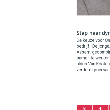
Stap naar dy
De keuze voor Om
bedrijf. ‘De jon
Assem, gecombine
samen te werken, 
aldus Van Kooten i
verdere groei van 