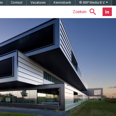
en
Contact
Vacatures
Kennisbank
© BBP Media B.V.
Zoeken
Nieuwsb