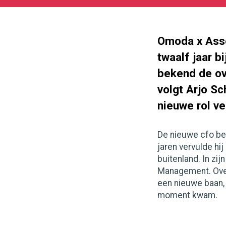
08-
04
1000
562
Omoda x Asse
twaalf jaar 
bekend de ov
volgt Arjo Sc
nieuwe rol ver
De nieuwe cfo beg
jaren vervulde hij
buitenland. In zij
Management. Over 
een nieuwe baan,
moment kwam.