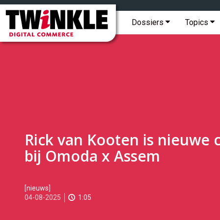
Topmenu
Twinkle
|
Hoofdmenu
Dossiers
Topics
Digital
Commerce
Rick van Kooten is nieuwe 
bij Omoda x Assem
2025-
[nieuws]
08-
04-08-2025
1:05
04T11:48:00
2025-