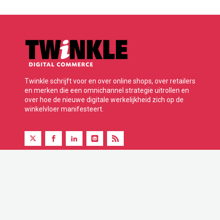
Twinkle schrijft voor en over online shops, over retailers
en merken die een omnichannel strategie uitrollen en
over hoe de nieuwe digitale werkelijkheid zich op de
winkelvloer manifesteert.
Twinkle is onderdeel van BBP Media B.V.
© 2026 Alle rechten voorbehouden