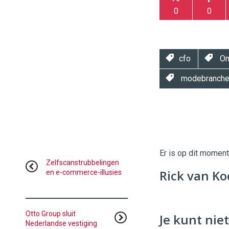
0
0
cfo
Om
modebranch
Twinkle
Twinkle
|
Digital
Er is op dit momen
Commerce
https://
Zelfscanstrubbelingen
Rick van Ko
en e-commerce-illusies
96
54
Otto Group sluit
Je kunt niet
Nederlandse vestiging