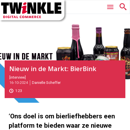
Twinkle
Hoofdmenu
|
Digital
Commerce
Nieuw in de Markt: BierBink
2024-
[interview]
Magazine
16-10-2024
Danielle Scheffer
10-
16T13:07:00
1:23
2024-
10-
16
1000
562
‘Ons doel is om bierliefhebbers een
platform te bieden waar ze nieuwe