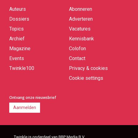
Auteurs
Abonneren
Quick
links
Dossiers
Adverteren
Topics
Vacatures
Archief
Kennisbank
Magazine
Colofon
Events
Contact
Twinkle100
Privacy & cookies
Cookie settings
Ontvang onze nieuwsbrief
Aanmelden
Twinkle is onderdeel van BBP Media B.V.