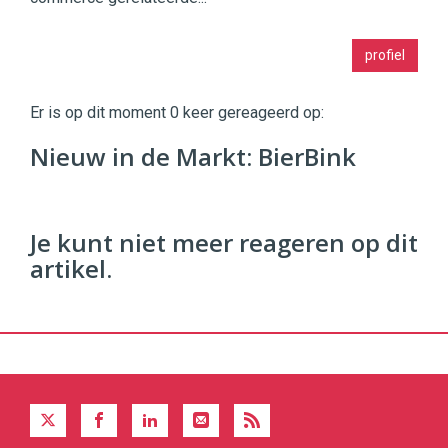
Twinkle
profiel
|
Digital
Commerce
https://twinklemagazine.nl
Er is op dit moment 0 keer gereageerd op:
96
Nieuw in de Markt: BierBink
54
Je kunt niet meer reageren op dit
artikel.