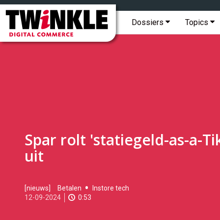
Topmenu
Twinkle
|
Hoofdmenu
Dossiers
Topics
Digital
Commerce
Spar rolt 'statiegeld-as-a-Ti
uit
2024-
[nieuws]
Betalen
Instore tech
09-
12-09-2024
0:53
12T09:56:00
2024-