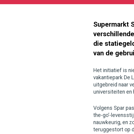
09-
12
1000
562
Supermarkt S
verschillend
die statiegel
van de gebrui
Het initiatief is 
vakantiepark De L
uitgebreid naar ve
universiteiten en
Volgens Spar past
the-go’-levenssti
nauwkeurig, en zo
teruggestort op 