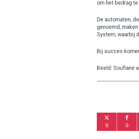
om het bedrag te
De automaten, di
genoemd, maken g
System, waarbij 
Bij succes komen
Beeld: Soufiane a
0
0