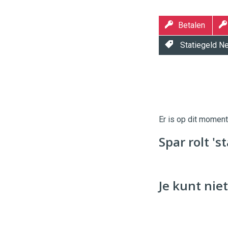
Betalen
Statiegeld N
Twinkle
Twinkle
|
Digital
Er is op dit momen
Commerce
https://
Spar rolt 's
96
54
Je kunt niet