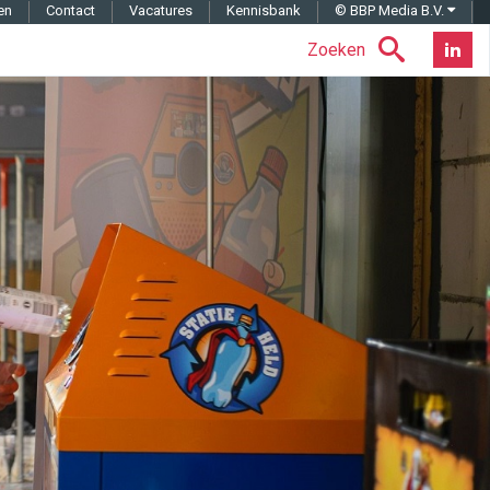
en
Contact
Vacatures
Kennisbank
© BBP Media B.V.
Zoeken
Nieuwsb