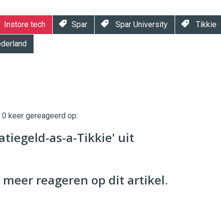
Instore tech
Spar
Spar University
Tikkie
ederland
t 0 keer gereageerd op:
twinklemagazine.nl
tatiegeld-as-a-Tikkie' uit
 meer reageren op dit artikel.