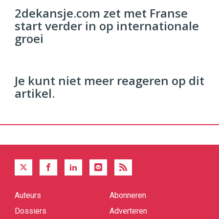
96
2dekansje.com zet met Franse
54
start verder in op internationale
groei
Je kunt niet meer reageren op dit
artikel.
Auteurs
Abonneren
Quick
links
Dossiers
Adverteren