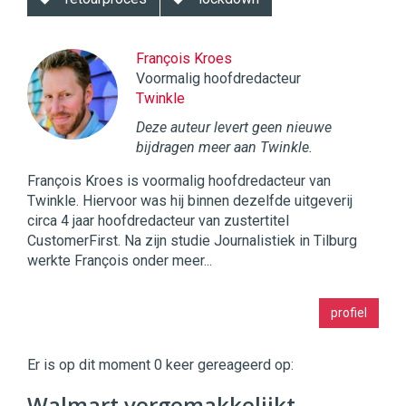
François Kroes
Voormalig hoofdredacteur
Twinkle
Deze auteur levert geen nieuwe
bijdragen meer aan Twinkle.
François Kroes is voormalig hoofdredacteur van
Twinkle. Hiervoor was hij binnen dezelfde uitgeverij
circa 4 jaar hoofdredacteur van zustertitel
CustomerFirst. Na zijn studie Journalistiek in Tilburg
werkte François onder meer...
Twinkle
profiel
|
Digital
Commerce
https://twinklemagazine.nl
Er is op dit moment 0 keer gereageerd op:
96
Walmart vergemakkelijkt
54