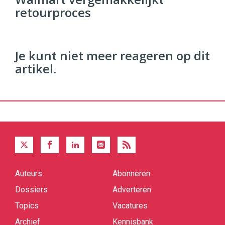
retourproces
Je kunt niet meer reageren op dit
artikel.
Auteurs
Abonneren
Quick
links
Dossiers
Adverteren
Topics
Vacatures
Archief
Kennisbank