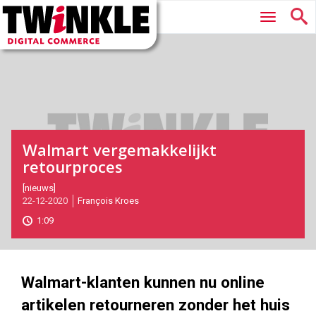
Twinkle
Hoofdmenu
|
Digital
Commerce
Walmart vergemakkelijkt
retourproces
2020-
[nieuws]
22-12-2020
François Kroes
12-
22T11:45:00
1:09
2020-
12-
22
1000
562
Walmart-klanten kunnen nu online
artikelen retourneren zonder het huis