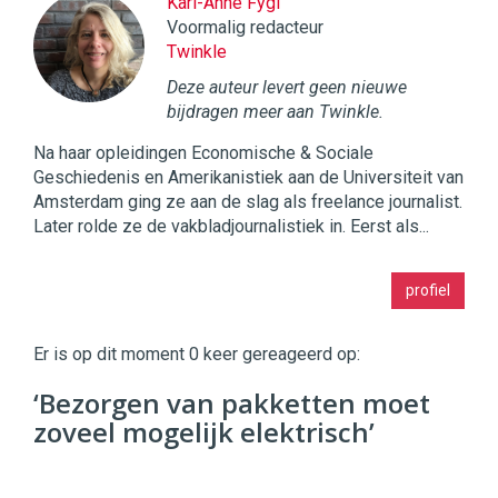
Kari-Anne Fygi
Voormalig redacteur
Twinkle
Deze auteur levert geen nieuwe
bijdragen meer aan Twinkle.
Na haar opleidingen Economische & Sociale
Geschiedenis en Amerikanistiek aan de Universiteit van
Amsterdam ging ze aan de slag als freelance journalist.
Later rolde ze de vakbladjournalistiek in. Eerst als...
Twinkle
profiel
|
Digital
Commerce
https://twinklemagazine.nl
Er is op dit moment 0 keer gereageerd op:
96
‘Bezorgen van pakketten moet
54
zoveel mogelijk elektrisch’