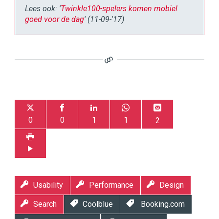
Lees ook: '
Twinkle100-spelers komen mobiel
goed voor de dag
' (11-09-'17)
0
0
1
1
2
Usability
Performance
Design
Search
Coolblue
Booking.com