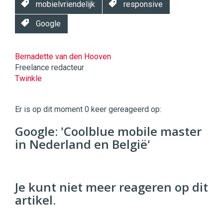
mobielvriendelijk
responsive
Google
Bernadette van den Hooven
Freelance redacteur
Twinkle
Twinkle
|
Er is op dit moment 0 keer gereageerd op:
Digital
Commerce
https://twinklemagazine.nl
Google: 'Coolblue mobile master
in Nederland en België'
96
54
Je kunt niet meer reageren op dit
artikel.