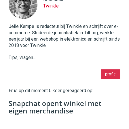
Twinkle
Jelle Kempe is redacteur bij Twinkle en schrijft over e-
commerce. Studeerde journalistiek in Tilburg, werkte
een jaar bij een webshop in elektronica en schrijft sinds
2018 voor Twinkle.
Tips, vragen...
Twinkle
profiel
|
Digital
Commerce
https://twinklemagazine.nl
Er is op dit moment 0 keer gereageerd op:
96
Snapchat opent winkel met
54
eigen merchandise