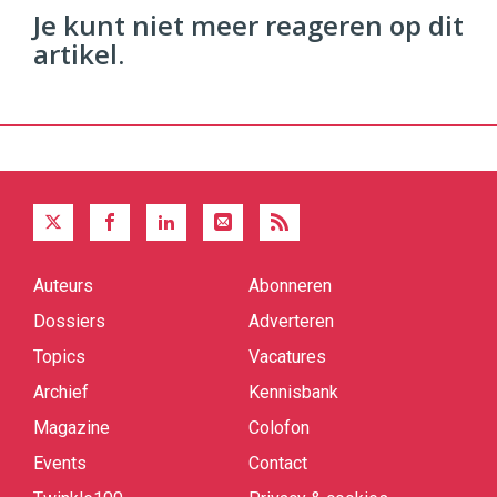
Je kunt niet meer reageren op dit
artikel.
Auteurs
Abonneren
Quick
links
Dossiers
Adverteren
Topics
Vacatures
Archief
Kennisbank
Magazine
Colofon
Events
Contact