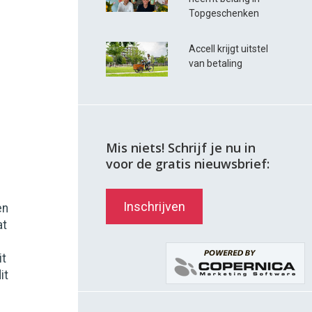
Topgeschenken
Accell krijgt uitstel
van betaling
Mis niets! Schrijf je nu in
voor de gratis nieuwsbrief:
Inschrijven
en
at
it
it