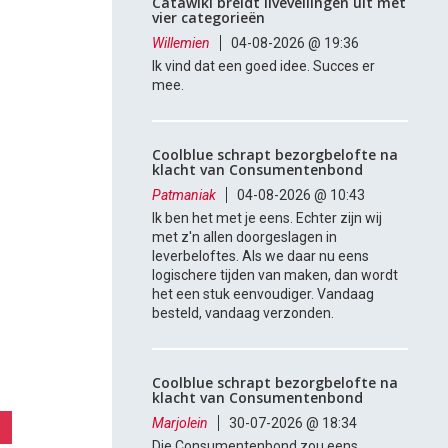
Catawiki breidt liveveilingen uit met
vier categorieën
Willemien
04-08-2026 @ 19:36
Ik vind dat een goed idee. Succes er
mee.
Coolblue schrapt bezorgbelofte na
klacht van Consumentenbond
Patmaniak
04-08-2026 @ 10:43
Ik ben het met je eens. Echter zijn wij
met z'n allen doorgeslagen in
leverbeloftes. Als we daar nu eens
logischere tijden van maken, dan wordt
het een stuk eenvoudiger. Vandaag
besteld, vandaag verzonden.
Coolblue schrapt bezorgbelofte na
klacht van Consumentenbond
Marjolein
30-07-2026 @ 18:34
Die Consumentenbond zou eens