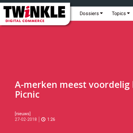
Topmenu
Twinkle
|
Hoofdmenu
Dossiers
Topics
Digital
Commerce
A-merken meest voordelig 
Picnic
2018-
[nieuws]
02-
27-02-2018
1:26
27T14:27:00
2018-