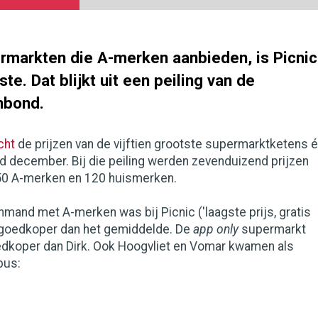
ermarkten die A-merken aanbieden, is Picnic
e. Dat blijkt uit een peiling van de
nbond.
cht
de prijzen van de vijftien grootste supermarktketens 
d december. Bij die peiling werden zevenduizend prijzen
50 A-merken en 120 huismerken.
and met A-merken was bij Picnic ('laagste prijs, gratis
t goedkoper dan het gemiddelde. De
app only
supermarkt
edkoper dan Dirk. Ook Hoogvliet en Vomar kwamen als
bus: