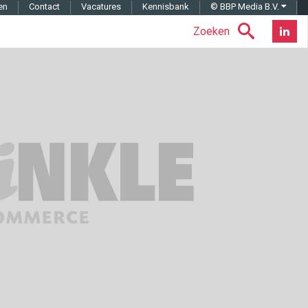
en
Contact
Vacatures
Kennisbank
© BBP Media B.V.
Zoeken
Nieuwsb