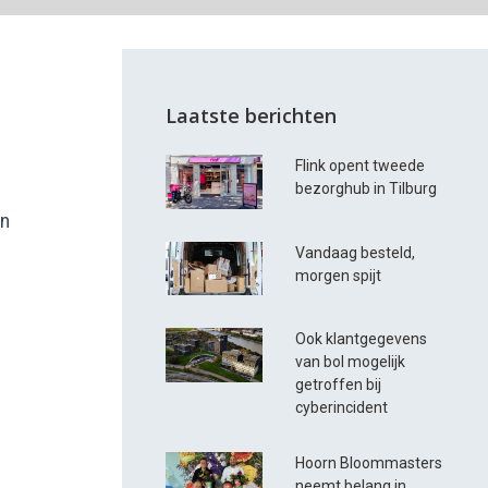
Laatste berichten
Flink opent tweede
bezorghub in Tilburg
én
Vandaag besteld,
morgen spijt
Ook klantgegevens
van bol mogelijk
getroffen bij
cyberincident
Hoorn Bloommasters
neemt belang in