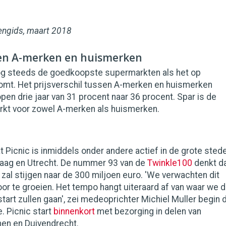
ngids, maart 2018
sen A-merken en huismerken
 nog steeds de goedkoopste supermarkten als het op
mt. Het prijsverschil tussen A-merken en huismerken
pen drie jaar van 31 procent naar 36 procent. Spar is de
kt voor zowel A-merken als huismerken.
 Picnic is inmiddels onder andere actief in de grote sted
aag en Utrecht. De nummer 93 van de
Twinkle100
denkt d
zal stijgen naar de 300 miljoen euro. 'We verwachten dit
or te groeien. Het tempo hangt uiteraard af van waar we d
start zullen gaan', zei medeoprichter Michiel Muller begin d
e. Picnic start
binnenkort
met bezorging in delen van
en en Duivendrecht.