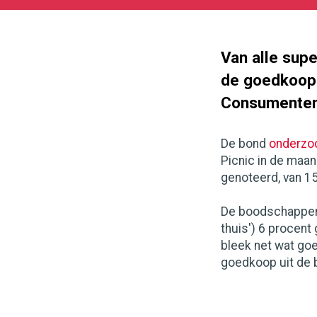
02-
27
3050
1715
Van alle sup
de goedkoopst
Consumente
De bond
onderzo
Picnic in de maan
genoteerd, van 1
De boodschappenm
thuis') 6 procen
bleek net wat go
goedkoop uit de 