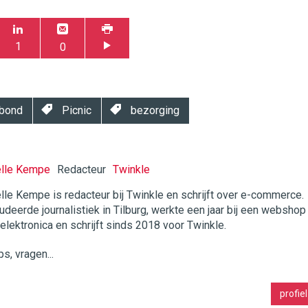
1
0
bond
Picnic
bezorging
elle Kempe
Redacteur
Twinkle
lle Kempe is redacteur bij Twinkle en schrijft over e-commerce.
udeerde journalistiek in Tilburg, werkte een jaar bij een webshop
twinklemagazine.nl
 elektronica en schrijft sinds 2018 voor Twinkle.
ps, vragen...
profiel