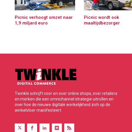
Picnic verhoogt omzet naar
Picnic wordt ook
1,9 miljard euro
maaltijdbezorger
Twinkle schrijft voor en over online shops, over retailers
en merken die een omnichannel strategie uitrollen en
over hoe de nieuwe digitale werkelijkheid zich op de
winkelvloer manifesteert.