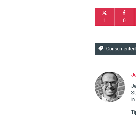
1
0
Consumenten
J
Twinkle
|
Je
Digital
St
Commerce
https://
in
96
54
Ti