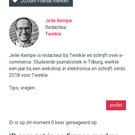
JD.com Franse merken
Jelle Kempe
Redacteur
Twinkle
Jelle Kempe is redacteur bij Twinkle en schrijft over e-
commerce. Studeerde journalistiek in Tilburg, werkte
een jaar bij een webshop in elektronica en schrijft sinds
2018 voor Twinkle.
Tips, vragen...
Twinkle
profiel
|
Digital
Commerce
https://twinklemagazine.nl
Er is op dit moment 0 keer gereageerd op:
96
54