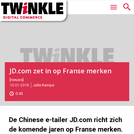
Twinkle
Hoofdmenu
|
Digital
Commerce
JD.com zet in op Franse merken
2018-
[nieuws]
10-01-2018
Jelle Kempe
01-
10T15:26:00
0:45
2018-
01-
10
1000
562
De Chinese e-tailer JD.com richt zich
de komende jaren op Franse merken.