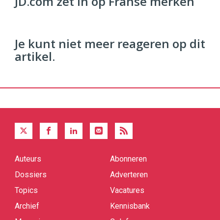
JD.com zet in op Franse merken
Je kunt niet meer reageren op dit
artikel.
Auteurs
Abonneren
Quick
links
Dossiers
Adverteren
Topics
Vacatures
Archief
Kennisbank