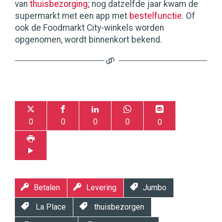
van
thuisbezorging
; nog datzelfde jaar kwam de
supermarkt met een app met
bestelfunctie
. Of
ook de Foodmarkt City-winkels worden
opgenomen, wordt binnenkort bekend.
0
0
0
0
0
Betalen
Levering
Jumbo
La Place
thuisbezorgen