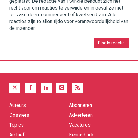
geplaatst. De redactie van Twinkle behoudt zich het
recht voor om reacties te verwijderen in geval ze niet
ter zake doen, commercieel of kwetsend zijn. Alle
reacties zijn te allen tijde voor verantwoordelijkheid van
de inzender.
Auteurs
Abonneren
Quick
links
Dossiers
Adverteren
Topics
Vacatures
Archief
Kennisbank