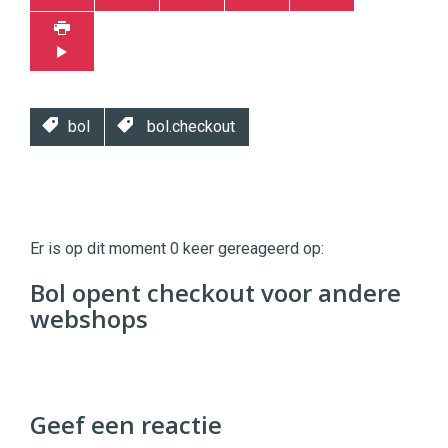
bol
bol.checkout
Twinkle
Twinkle
|
Er is op dit moment 0 keer gereageerd op:
Digital
Commerce
https://twinklemagazine.nl
Bol opent checkout voor andere
webshops
96
54
Geef een reactie