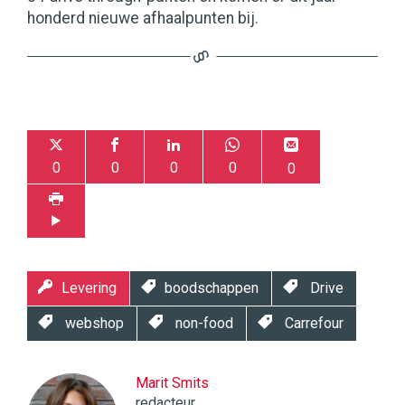
honderd nieuwe afhaalpunten bij.
0
0
0
0
0
Levering
boodschappen
Drive
webshop
non-food
Carrefour
Marit Smits
redacteur