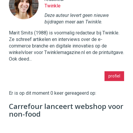
Twinkle
Deze auteur levert geen nieuwe
bijdragen meer aan Twinkle.
Marit Smits (1988) is voormalig redacteur bij Twinkle.
Ze schreef artikelen en interviews over de e-
commerce branche en digitale innovaties op de
winkelvloer voor Twinklemagazine.nl en de printuitgave.
Ook deed...
Twinkle
profiel
|
Digital
Commerce
https://twinklemagazine.nl
Er is op dit moment 0 keer gereageerd op:
96
Carrefour lanceert webshop voor
54
non-food