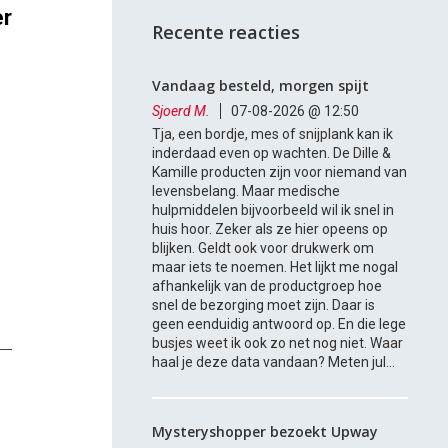
er
Recente reacties
Vandaag besteld, morgen spijt
Sjoerd M.
07-08-2026 @ 12:50
Tja, een bordje, mes of snijplank kan ik
inderdaad even op wachten. De Dille &
Kamille producten zijn voor niemand van
levensbelang. Maar medische
hulpmiddelen bijvoorbeeld wil ik snel in
huis hoor. Zeker als ze hier opeens op
blijken. Geldt ook voor drukwerk om
maar iets te noemen. Het lijkt me nogal
afhankelijk van de productgroep hoe
snel de bezorging moet zijn. Daar is
geen eenduidig antwoord op. En die lege
busjes weet ik ook zo net nog niet. Waar
haal je deze data vandaan? Meten jul...
Mysteryshopper bezoekt Upway