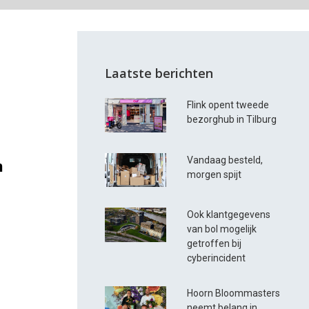
Laatste berichten
Flink opent tweede
bezorghub in Tilburg
Vandaag besteld,
n
morgen spijt
Ook klantgegevens
van bol mogelijk
getroffen bij
cyberincident
Hoorn Bloommasters
neemt belang in