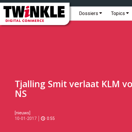
Topmenu
Twinkle
|
Hoofdmenu
Dossiers
Topics
Digital
Commerce
Tjalling Smit verlaat KLM v
NS
2017-
[nieuws]
01-
10-01-2017
0:55
10T10:27:00
2017-