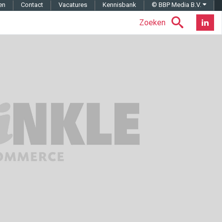
en
Contact
Vacatures
Kennisbank
© BBP Media B.V.
Zoeken
Nieuwsb