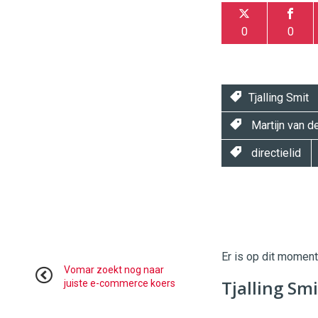
0
0
Tjalling Smit
Martijn van d
directielid
Twinkle
Twinkle
|
Digital
Er is op dit momen
Commerce
https://
Vomar zoekt nog naar
Tjalling Sm
juiste e-commerce koers
96
54