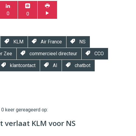
0
0
KLM
Air France
NS
er Zee
commercieel directeur
CCO
klantcontact
AI
chatbot
t 0 keer gereageerd op:
twinklemagazine.nl
it verlaat KLM voor NS