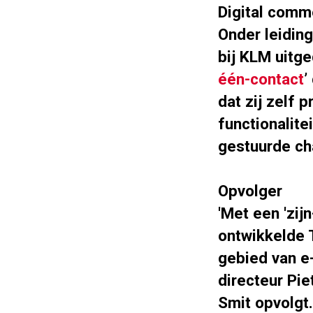
Digital comm
Onder leidin
bij KLM uitge
één-contact
’
dat zij zelf
functionalit
gestuurde ch
Opvolger
'Met een 'zij
ontwikkelde T
gebied van e
directeur Pi
Smit opvolgt