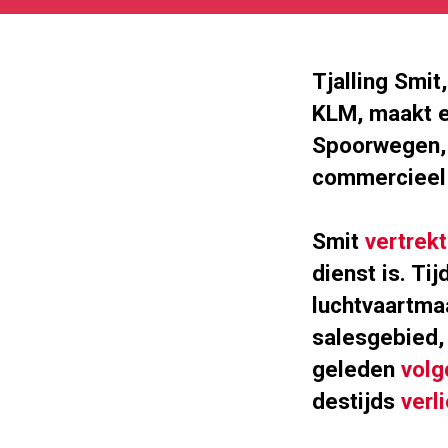
05-
28
338
190
Tjalling Smit
KLM, maakt e
Spoorwegen, w
commercieel 
Smit
vertrekt
dienst is. Ti
luchtvaartma
salesgebied,
geleden
volg
destijds
verli