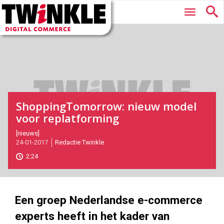
Twinkle
Hoofdmenu
|
Digital
Commerce
ShoppingTomorrow: nieuw model
voor replatforming
2017-
[nieuws]
24-01-2017
Redactie Twinkle
01-
24T15:49:00
2:24
2017-
05-
28
180
101
Een groep Nederlandse e-commerce
experts heeft in het kader van