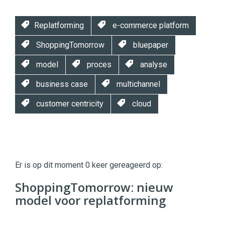
Replatforming
e-commerce platform
ShoppingTomorrow
bluepaper
model
proces
analyse
business case
multichannel
customer centricity
cloud
Twinkle
Twinkle
|
Er is op dit moment 0 keer gereageerd op:
Digital
Commerce
https://twinklemagazine.nl
ShoppingTomorrow: nieuw
model voor replatforming
96
54