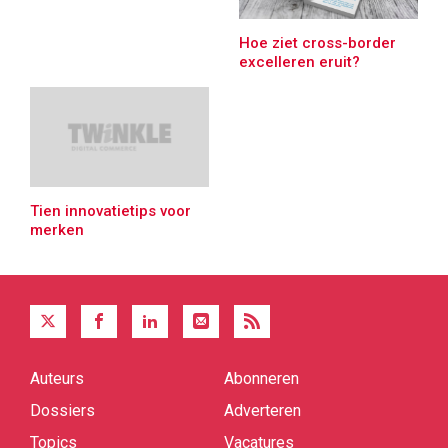
Hoe ziet cross-border
excelleren eruit?
Tien innovatietips voor
merken
Auteurs
Abonneren
Quick
links
Dossiers
Adverteren
Topics
Vacatures