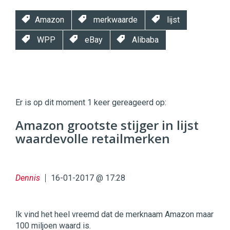
Amazon
merkwaarde
lijst
WPP
eBay
Alibaba
Twinkle
Twinkle
|
Er is op dit moment 1 keer gereageerd op:
Digital
Commerce
https://twinklemagazine.nl
Amazon grootste stijger in lijst
waardevolle retailmerken
96
54
Dennis
16-01-2017 @ 17:28
Ik vind het heel vreemd dat de merknaam Amazon maar
100 miljoen waard is.