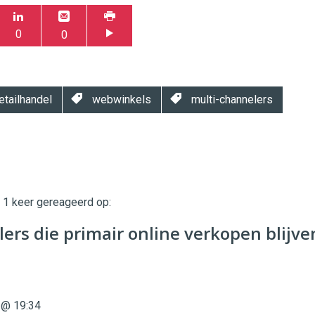
0
0
tailhandel
webwinkels
multi-channelers
t 1 keer gereageerd op:
twinklemagazine.nl
ilers die primair online verkopen blijve
 @ 19:34