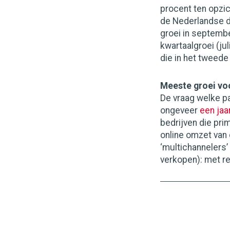
procent ten opzi
de Nederlandse de
groei in septembe
kwartaalgroei (j
die in het tweede
Meeste groei vo
De vraag welke pa
ongeveer
een jaa
bedrijven die pri
online omzet van
‘multichannelers’
verkopen): met re