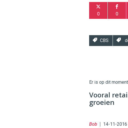
0
0
CBS
de
Twinkle
Twinkle
|
Digital
Er is op dit momen
Commerce
https://
Vooral reta
96
54
groeien
Bob
14-11-2016