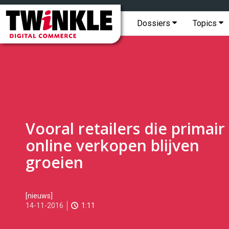
Topmenu
Twinkle
|
Hoofdmenu
Dossiers
Topics
Digital
Commerce
Vooral retailers die primair
online verkopen blijven
groeien
2016-
[nieuws]
11-
14-11-2016
1:11
14T11:54:00
2017-