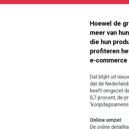
05-
27
1342
755
Hoewel de gr
meer van hun
die hun prod
profiteren he
e-commerce e
Dat blijkt uit ni
dat de Nederland
heeft omgezet da
0,7 procent, de 
‘koopdagsamenste
Online omzet
De
online
detailh