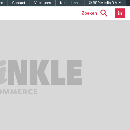
en
Contact
Vacatures
Kennisbank
© BBP Media B.V.
Zoeken
Nieuwsb