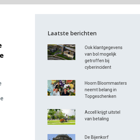
Laatste berichten
e
Ook klantgegevens
de
van bol mogelijk
getroffen bij
cyberincident
e
Hoorn Bloommasters
neemt belang in
Topgeschenken
de
Accell krijgt uitstel
van betaling
De Bijenkorf