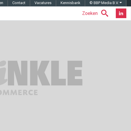
en
Contact
Vacatures
Kennisbank
© BBP Media B.V.
Zoeken
Nieuwsb