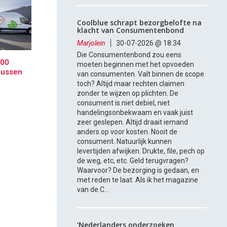
Coolblue schrapt bezorgbelofte na
klacht van Consumentenbond
Marjolein
30-07-2026 @ 18:34
Die Consumentenbond zou eens
000
moeten beginnen met het opvoeden
bussen
van consumenten. Valt binnen de scope
toch? Altijd maar rechten claimen
zonder te wijzen op plichten. De
consument is niet debiel, niet
handelingsonbekwaam en vaak juist
zeer geslepen. Altijd draait iemand
anders op voor kosten. Nooit de
consument. Natuurlijk kunnen
levertijden afwijken. Drukte, file, pech op
de weg, etc, etc. Geld terugvragen?
Waarvoor? De bezorging is gedaan, en
met reden te laat. Als ik het magazine
van de C...
‘Nederlanders onderzoeken