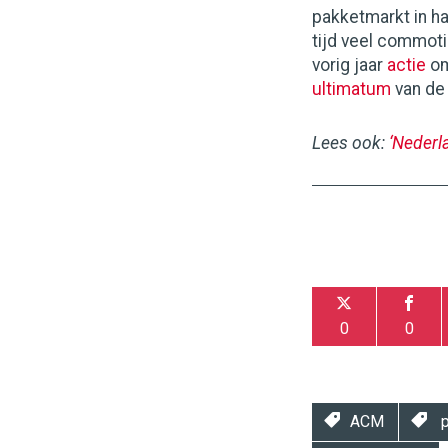
pakketmarkt in h
tijd veel commoti
vorig jaar
actie
om
ultimatum
van de 
Lees ook:
‘Nederl
0
0
ACM
p