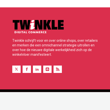
Twinkle schrijft voor en over online shops, over retailers
en merken die een omnichannel strategie uitrollen en
over hoe de nieuwe digitale werkelijkheid zich op de
winkelvloer manifesteert.
Twinkle is onderdeel van BBP Media B.V.
© 2026 Alle rechten voorbehouden