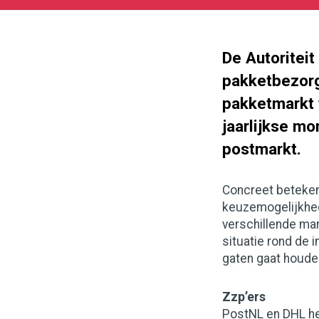
05-
27
180
101
De Autoritei
pakketbezorg
pakketmarkt 
jaarlijkse mo
postmarkt.
Concreet beteken
keuzemogelijkhed
verschillende ma
situatie rond de 
gaten gaat houde
Zzp’ers
PostNL en DHL he