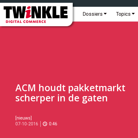
Topmenu
Twinkle
|
Hoofdmenu
Dossiers
Topics
Digital
Commerce
ACM houdt pakketmarkt
scherper in de gaten
2016-
[nieuws]
10-
07-10-2016
0:46
07T11:37:00
2017-