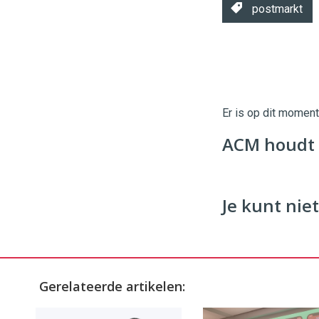
postmarkt
Twinkle
Twinkle
|
Digital
Er is op dit momen
Commerce
https://
ACM houdt 
96
54
Je kunt niet
Gerelateerde artikelen: