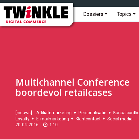
Topmenu
Twinkle
|
Hoofdmenu
Dossiers
Topics
Digital
Commerce
Multichannel Conference
boordevol retailcases
2016-
[nieuws]
Affiliatemarketing
Personalisatie
Kanaalconflic
04-
Loyalty
E-mailmarketing
Klantcontact
Social media
20T15:27:00
20-04-2016
1:10
2017-
11-