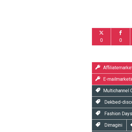
0
0
Affiliatemarke
E-mailmarketi
Multichannel
Dekbed-disc
Fashion Day
Dimagini