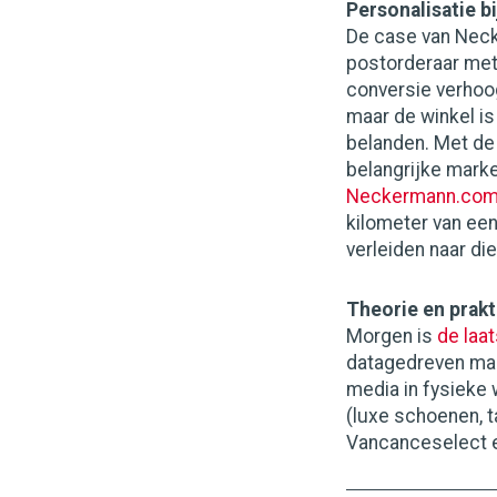
Personalisatie 
De case van Neck
postorderaar met
conversie verhoog
maar de winkel is
belanden. Met d
belangrijke mark
Neckermann.co
kilometer van een
verleiden naar di
Theorie en prakt
Morgen is
de laa
datagedreven mar
media in fysieke 
(luxe schoenen, 
Vancanceselect e