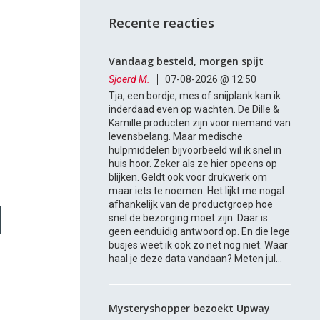
Recente reacties
Vandaag besteld, morgen spijt
Sjoerd M.
07-08-2026 @ 12:50
Tja, een bordje, mes of snijplank kan ik
inderdaad even op wachten. De Dille &
Kamille producten zijn voor niemand van
levensbelang. Maar medische
hulpmiddelen bijvoorbeeld wil ik snel in
huis hoor. Zeker als ze hier opeens op
blijken. Geldt ook voor drukwerk om
maar iets te noemen. Het lijkt me nogal
afhankelijk van de productgroep hoe
snel de bezorging moet zijn. Daar is
geen eenduidig antwoord op. En die lege
busjes weet ik ook zo net nog niet. Waar
haal je deze data vandaan? Meten jul...
Mysteryshopper bezoekt Upway