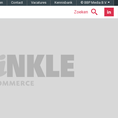
en
Contact
Vacatures
Kennisbank
© BBP Media B.V.
Zoeken
Nieuwsb