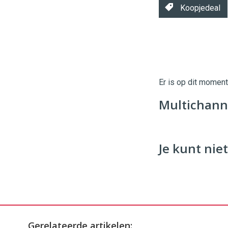
Koopjedeal
Twinkle
Twinkle
|
Digital
Er is op dit momen
Commerce
https://
Multichanne
96
54
Je kunt niet
Gerelateerde artikelen: