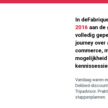
08
180
99
In deFabrique
2016
aan de g
volledig gep
journey over 
commerce, mar
mogelijkheid
kennissessies
Vandaag waren er
Dekbed-discounte
Tripadvisor. Pra
stappenplannen.