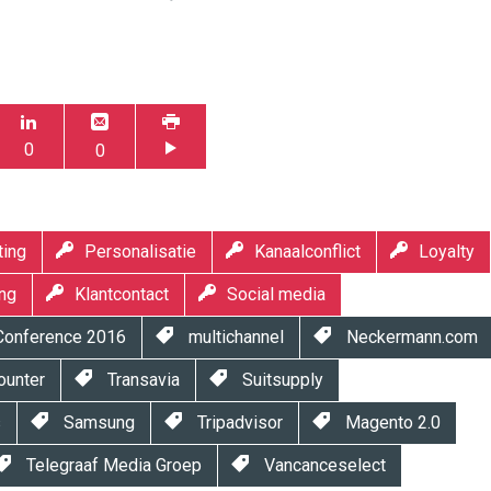
0
0
ting
Personalisatie
Kanaalconflict
Loyalty
ng
Klantcontact
Social media
 Conference 2016
multichannel
Neckermann.com
ounter
Transavia
Suitsupply
s
Samsung
Tripadvisor
Magento 2.0
Telegraaf Media Groep
Vancanceselect