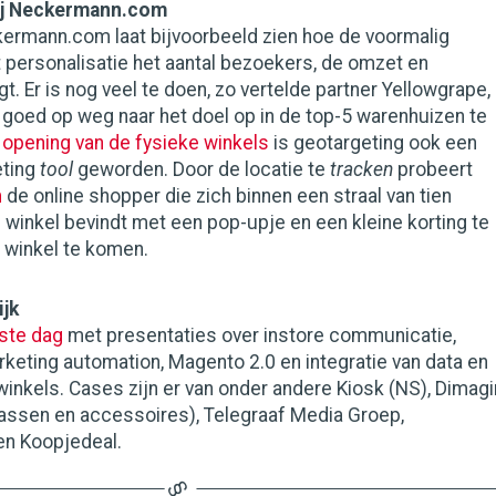
bij Neckermann.com
ermann.com laat bijvoorbeeld zien hoe de voormalig
 personalisatie het aantal bezoekers, de omzet en
t. Er is nog veel te doen, zo vertelde partner Yellowgrape,
 goed op weg naar het doel op in de top-5 warenhuizen te
e
opening van de fysieke winkels
is geotargeting ook een
eting
tool
geworden. Door de locatie te
tracken
probeert
m
de online shopper die zich binnen een straal van tien
 winkel bevindt met een pop-upje en een kleine korting te
e winkel te komen.
ijk
tste dag
met presentaties over instore communicatie,
keting automation, Magento 2.0 en integratie van data en
winkels. Cases zijn er van onder andere Kiosk (NS), Dimagi
tassen en accessoires), Telegraaf Media Groep,
n Koopjedeal.