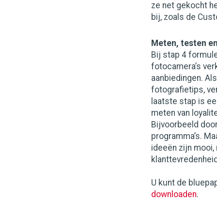
ze net gekocht he
bij, zoals de Cus
Meten, testen en
Bij stap 4 formul
fotocamera’s ver
aanbiedingen. Als
fotografietips, ve
laatste stap is e
meten van loyalit
Bijvoorbeeld doo
programma’s. Maar
ideeën zijn mooi,
klanttevredenhei
U kunt de bluepa
downloaden
.