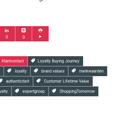
0
0
Klantcontact
Loyalty Buying Journey
loyalty
brand values
merkwaarden
authenticiteit
Customer Lifetime Value
yalty
expertgroep
ShoppingTomorrow