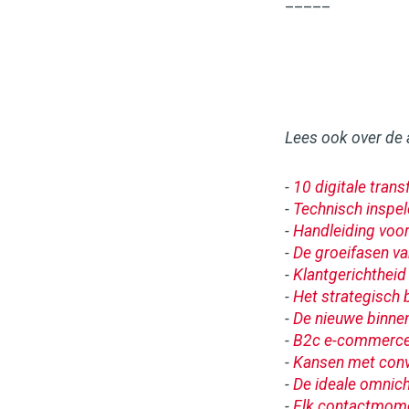
_____
Lees ook over de
-
10 digitale tran
-
Technisch inspel
-
Handleiding voo
-
De groeifasen va
-
Klantgerichtheid 
-
Het strategisch 
-
De nieuwe binne
-
B2c e-commerce
-
Kansen met conv
-
De ideale omnich
-
Elk contactmome