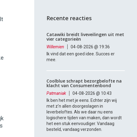
Recente reacties
lt
Catawiki breidt liveveilingen uit met
vier categorieën
Willemien
04-08-2026 @ 19:36
Ik vind dat een goed idee. Succes er
ke
mee.
Coolblue schrapt bezorgbelofte na
klacht van Consumentenbond
Patmaniak
04-08-2026 @ 10:43
Ik ben het met je eens. Echter zijn wij
met z'n allen doorgeslagen in
leverbeloftes. Als we daar nu eens
jk
logischere tijden van maken, dan wordt
het een stuk eenvoudiger. Vandaag
ls
besteld, vandaag verzonden.