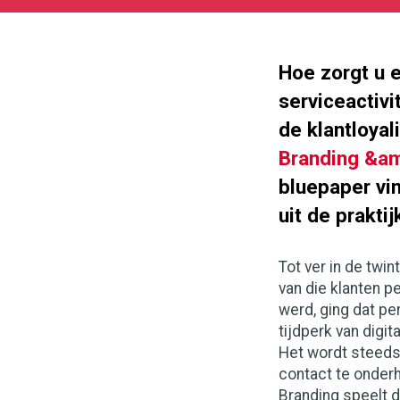
05-
27
180
101
Hoe zorgt u e
serviceactivi
de klantloyal
Branding &am
bluepaper vi
uit de praktij
Tot ver in de twi
van die klanten p
werd, ging dat pe
tijdperk van digit
Het wordt steeds 
contact te onderh
Branding speelt d