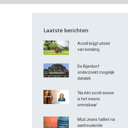
Laatste berichten
Accell krijgt uitstel
van betaling
De Bijenkorf
onderzoekt mogelijk
datalek
'Na één scroll-sessie
is het ineens
onmisbaar'
Mud Jeans failliet na
aanhoudende