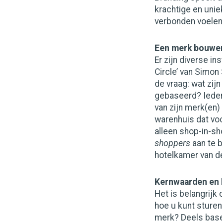
krachtige en unie
verbonden voelen. 
Een merk bouwe
Er zijn diverse 
Circle’ van Simon 
de vraag: wat zij
gebaseerd? Ieder
van zijn merk(en)
warenhuis dat voo
alleen shop-in-s
shoppers
aan te b
hotelkamer van de
Kernwaarden en k
Het is belangrijk
hoe u kunt sturen
merk? Deels baser