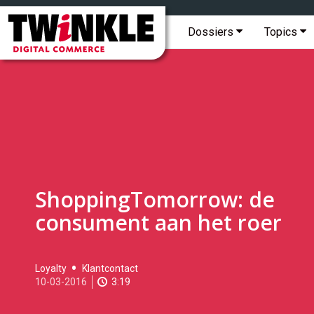
Topmenu
Twinkle
|
Hoofdmenu
Dossiers
Topics
Digital
Commerce
ShoppingTomorrow: de
consument aan het roer
2016-
Loyalty
Klantcontact
03-
10-03-2016
3:19
10T17:04:00
2017-