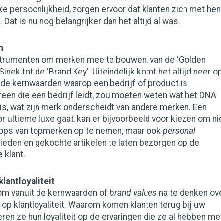
ke persoonlijkheid, zorgen ervoor dat klanten zich met hen
Dat is nu nog belangrijker dan het altijd al was.
n
instrumenten om merken mee te bouwen, van de ‘Golden
Sinek tot de ‘Brand Key’. Uiteindelijk komt het altijd neer o
n de kernwaarden waarop een bedrijf of product is
een die een bedrijf leidt, zou moeten weten wat het DNA
 is, wat zijn merk onderscheidt van andere merken. Een
r ultieme luxe gaat, kan er bijvoorbeeld voor kiezen om ni
hops van topmerken op te nemen, maar ook
personal
ieden en gekochte artikelen te laten bezorgen op de
 klant.
lantloyaliteit
 om vanuit de kernwaarden of
brand values
na te denken ov
 op klantloyaliteit. Waarom komen klanten terug bij uw
en ze hun loyaliteit op de ervaringen die ze al hebben me