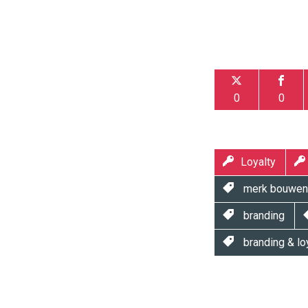
0
0
Loyalty
merk bouwen
branding
branding & lo
Twinkle