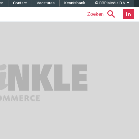
en
Contact
Vacatures
Kennisbank
© BBP Media B.V.
Zoeken
Nieuwsb