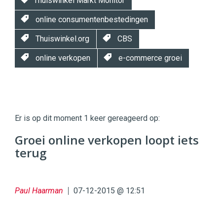
Thuiswinkel Markt Monitor
online consumentenbestedingen
Thuiswinkel.org
CBS
online verkopen
e-commerce groei
Twinkle
Twinkle
|
Er is op dit moment 1 keer gereageerd op:
Digital
Commerce
https://twinklemagazine.nl
Groei online verkopen loopt iets
terug
96
54
Paul Haarman
07-12-2015 @ 12:51