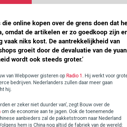
 die online kopen over de grens doen dat h
na, omdat de artikelen er zo goedkoop zijn e
 vaak niks kost. De aantrekkelijkheid van
hops groeit door de devaluatie van de yuan
eid wordt ook steeds groter.’
ouw van Webpower gisteren op
Radio 1
. Hij werkt voor grot
ce bedrijven. Nederlanders zullen daar meer gaan
t hij.
den er zeker niet duurder van’, zegt Bouw over de
n
om de economie aan te jagen. Ook de toenemende
hinese aanbieders zal de pakketstroom naar Nederland
lgens hem is China nog altijd de fabriek van de wereld: