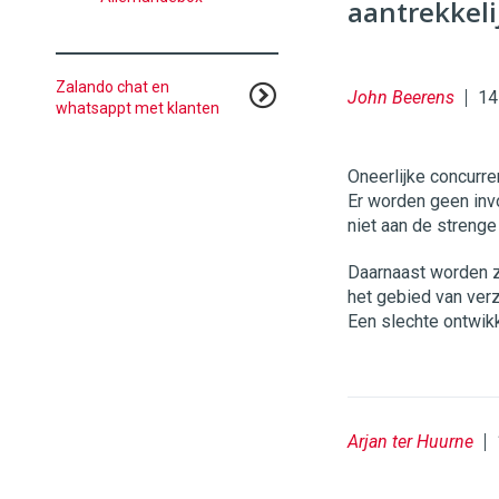
96
54
aantrekkeli
Zalando chat en
John Beerens
14
whatsappt met klanten
Oneerlijke concurre
Er worden geen inv
niet aan de streng
Daarnaast worden z
het gebied van ver
Een slechte ontwikke
Arjan ter Huurne