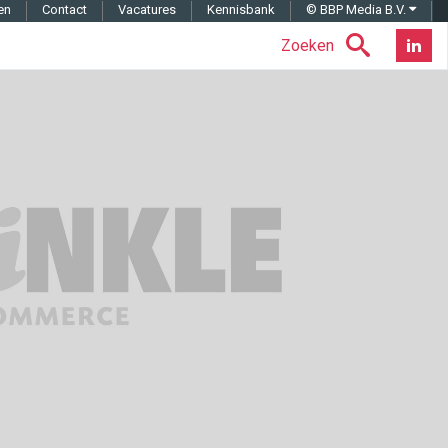
en
Contact
Vacatures
Kennisbank
© BBP Media B.V.
Zoeken
Nieuwsb