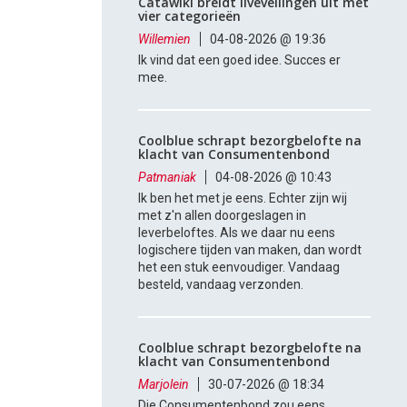
Catawiki breidt liveveilingen uit met
vier categorieën
Willemien
04-08-2026 @ 19:36
Ik vind dat een goed idee. Succes er
mee.
Coolblue schrapt bezorgbelofte na
klacht van Consumentenbond
Patmaniak
04-08-2026 @ 10:43
Ik ben het met je eens. Echter zijn wij
met z'n allen doorgeslagen in
leverbeloftes. Als we daar nu eens
logischere tijden van maken, dan wordt
het een stuk eenvoudiger. Vandaag
besteld, vandaag verzonden.
Coolblue schrapt bezorgbelofte na
klacht van Consumentenbond
Marjolein
30-07-2026 @ 18:34
Die Consumentenbond zou eens