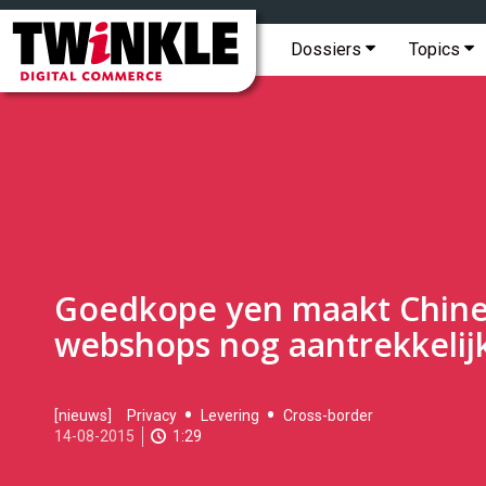
Topmenu
Twinkle
|
Hoofdmenu
Dossiers
Topics
Digital
Commerce
Goedkope yen maakt Chin
webshops nog aantrekkelij
2015-
[nieuws]
Privacy
Levering
Cross-border
08-
14-08-2015
1:29
14T11:29:00
2017-