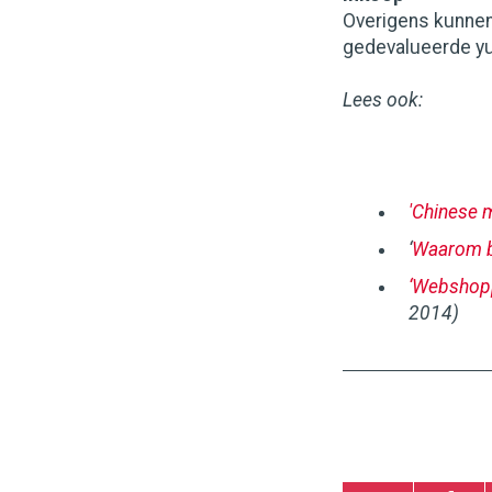
Overigens kunnen 
gedevalueerde yu
Lees ook:
'Chinese 
‘
Waarom b
‘Webshopp
2014)