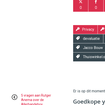
0
0
Privacy
devaluatie
Jacco Bouw
Thuiswinkel.o
Twinkle
Twinkle
|
Digital
Er is op dit momen
Commerce
https://
5 vragen aan Rutger
Goedkope y
Anema over de
Allerhandebox