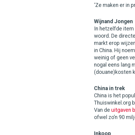
‘Ze maken er in pr
Wijnand Jongen
In hetzelfde ite
woord. De directeu
markt erop wijze
in China. Hij noe
weinig of geen ve
nogal eens lang 
(douane)kosten ku
China in trek
China is het popu
Thuiswinkel.org b
Van de
uitgaven 
ofwel zo’n 90 milj
Inkoop