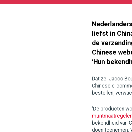
11-
11
180
101
Nederlanders
liefst in Chi
de verzending
Chinese webs
‘Hun bekendh
Dat zei Jacco B
Chinese e-commer
bestellen, verwach
‘De producten wor
muntmaatregele
bekendheid van C
doen toenemen. Vo