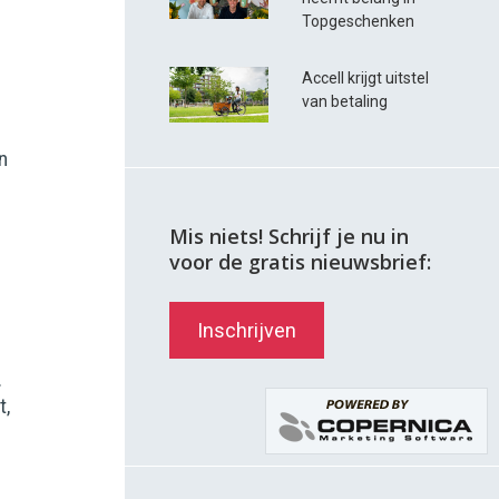
Topgeschenken
Accell krijgt uitstel
van betaling
n
Mis niets! Schrijf je nu in
voor de gratis nieuwsbrief:
Inschrijven
.
t,