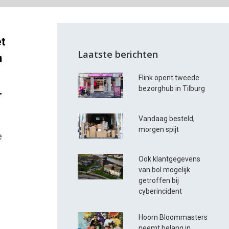
et
Laatste berichten
n
Flink opent tweede
.
bezorghub in Tilburg
Vandaag besteld,
morgen spijt
e
Ook klantgegevens
van bol mogelijk
getroffen bij
cyberincident
Hoorn Bloommasters
neemt belang in