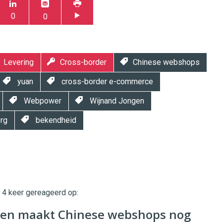
0
0
Levering
Cross-border
Chinese webshops
yuan
cross-border e-commerce
Webpower
Wijnand Jongen
rg
bekendheid
t 4 keer gereageerd op:
twinklemagazine.nl
en maakt Chinese webshops nog