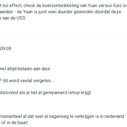
t nul effect, check de koersontwikkeling van Yuan versus Euro in
anden - de Yuan is juist veel duurder geworden doordat deze
s aan de USD.
09:09
wel altijd betalen aan deur
? dit word veelal vergeten.....
dsrovend als je het al gerepareerd retour krijgt.
t momenteel al dat veel al nagenoeg te verkrijgen is in nederland
 of in de buurt.