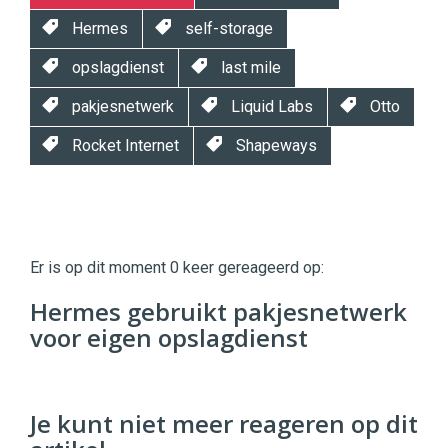
Hermes
self-storage
opslagdienst
last mile
pakjesnetwerk
Liquid Labs
Otto
Rocket Internet
Shapeways
Twinkle
Twinkle
|
Er is op dit moment 0 keer gereageerd op:
Digital
Commerce
https://twinklemagazine.nl
Hermes gebruikt pakjesnetwerk
voor eigen opslagdienst
96
54
Je kunt niet meer reageren op dit