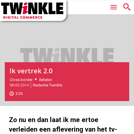
Twinkle
Hoofdmenu
|
Digital
Commerce
Ik vertrek 2.0
2014-
Cross-border
Betalen
08-05-2014
Redactie Twinkle
05-
08T17:38:00
3:26
2017-
05-
26
180
101
Zo nu en dan laat ik me ertoe
verleiden een aflevering van het tv-