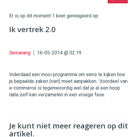
|
Digital
Commerce
https://twinklemagazine.nl
Er is op dit moment 1 keer gereageerd op:
96
Ik vertrek 2.0
54
Semarang
16-05-2014 @ 02:19
Inderdaad een mooi programma om eens te kijken hoe
je bepaalde zaken (niet) moet aanpakken.. Voordeel van
e-commerce is tegenwoordig wel dat je al een hoop
data zelf kan verzamelen in een vroege fase.
Je kunt niet meer reageren op dit
artikel.