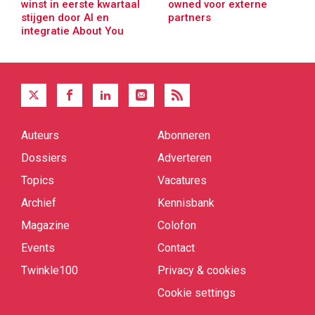
winst in eerste kwartaal
owned voor externe
stijgen door AI en
partners
integratie About You
Auteurs
Abonneren
Quick
links
Dossiers
Adverteren
Topics
Vacatures
Archief
Kennisbank
Magazine
Colofon
Events
Contact
Twinkle100
Privacy & cookies
Cookie settings