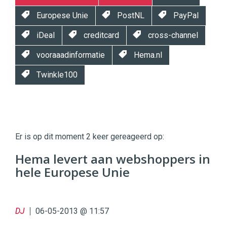
Europese Unie
PostNL
PayPal
iDeal
creditcard
cross-channel
vooraaadinformatie
Hema.nl
Twinkle100
Twinkle
Twinkle
|
Er is op dit moment 2 keer gereageerd op:
Digital
Commerce
https://twinklemagazine.nl
Hema levert aan webshoppers in
hele Europese Unie
96
54
DJ
06-05-2013 @ 11:57