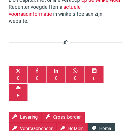
Lion Capital, met online verkoop
op de winkelvloer
.
Recenter voegde Hema
actuele
voorraadinformatie
in winkels toe aan zijn
website.
0
0
0
0
0
Levering
Cross-border
Voorraadbeheer
Betalen
Hema