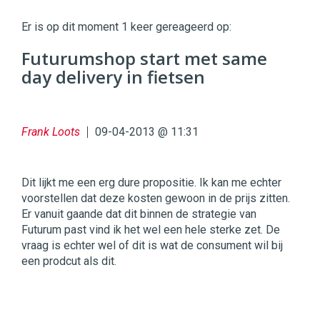
Twinkle
|
Er is op dit moment 1 keer gereageerd op:
Digital
Commerce
https://twinklemagazine.nl
Futurumshop start met same
day delivery in fietsen
96
54
Frank Loots
09-04-2013 @ 11:31
Dit lijkt me een erg dure propositie. Ik kan me echter
voorstellen dat deze kosten gewoon in de prijs zitten.
Er vanuit gaande dat dit binnen de strategie van
Futurum past vind ik het wel een hele sterke zet. De
vraag is echter wel of dit is wat de consument wil bij
een prodcut als dit.