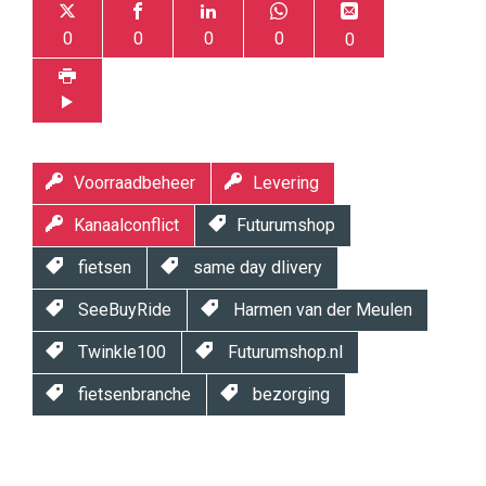
0
0
0
0
0
Voorraadbeheer
Levering
Kanaalconflict
Futurumshop
fietsen
same day dlivery
SeeBuyRide
Harmen van der Meulen
Twinkle100
Futurumshop.nl
fietsenbranche
bezorging
Twinkle