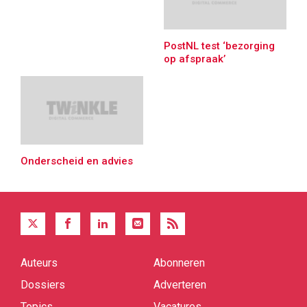
PostNL test ‘bezorging
op afspraak’
Onderscheid en advies
Auteurs
Abonneren
Quick
links
Dossiers
Adverteren
Topics
Vacatures