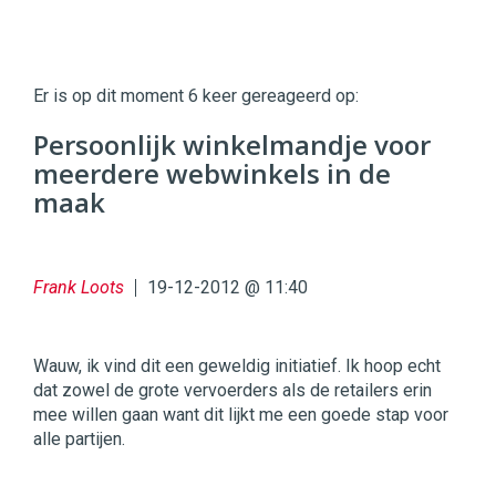
Twinkle
Twinkle
|
Er is op dit moment 6 keer gereageerd op:
Digital
Commerce
https://twinklemagazine.nl
Persoonlijk winkelmandje voor
meerdere webwinkels in de
96
54
maak
Frank Loots
19-12-2012 @ 11:40
Wauw, ik vind dit een geweldig initiatief. Ik hoop echt
dat zowel de grote vervoerders als de retailers erin
mee willen gaan want dit lijkt me een goede stap voor
alle partijen.