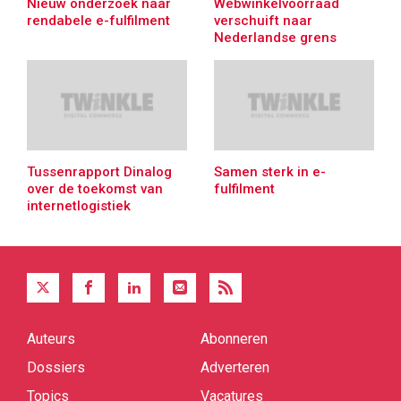
Nieuw onderzoek naar
Webwinkelvoorraad
rendabele e-fulfilment
verschuift naar
Nederlandse grens
Tussenrapport Dinalog
Samen sterk in e-
over de toekomst van
fulfilment
internetlogistiek
Auteurs
Abonneren
Quick
links
Dossiers
Adverteren
Topics
Vacatures