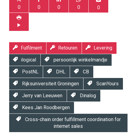
0
0
0
0
0
Fulfilment
Retouren
Levering
ilogical
persoonlijk winkelmandje
PostNL
DHL
CB
Rijksuniversiteit Groningen
ScanYours
Jerry van Leeuwen
Dinalog
Kees Jan Roodbergen
Cross-chain order fulfillment coordination for
internet sales