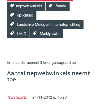
nepwebwinkels
fraude
oplichting
Landelijke Meldpunt Internetoplichting
LMIO
Marktplaats
Twinkle
Twinkle
|
Er is op dit moment 3 keer gereageerd op:
Digital
Commerce
https://twinklemagazine.nl
Aantal nepwebwinkels neemt
toe
96
54
Thijs Suijten
21-11-2012 @ 15:28